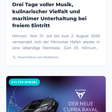
Drei Tage voller Musik,
kulinarischer Vielfalt und
maritimer Unterhaltung bei
freiem Eintritt
Hörnum. Vom 31. Juli bis zum 2. August 2026
verwandelt sich der Hörnumer Hafen wieder in
eine lebendige Festmeile. Zum 35. Hörnumer
Hafenfest erwartet Einheimis...
edit_note
Geschrieben von: Redaktion
SYLTER SPIEGEL