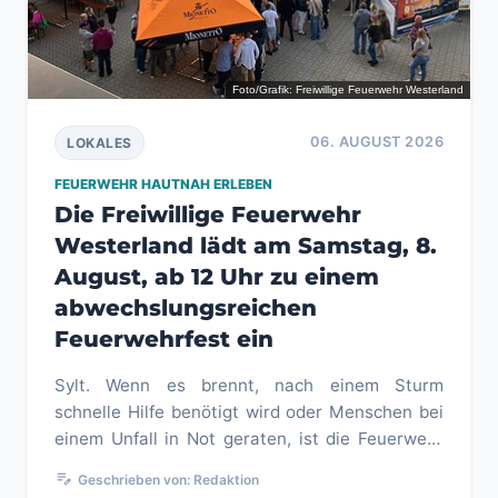
Foto/Grafik: Freiwillige Feuerwehr Westerland
06. AUGUST 2026
LOKALES
FEUERWEHR HAUTNAH ERLEBEN
Die Freiwillige Feuerwehr
Westerland lädt am Samstag, 8.
August, ab 12 Uhr zu einem
abwechslungsreichen
Feuerwehrfest ein
Sylt. Wenn es brennt, nach einem Sturm
schnelle Hilfe benötigt wird oder Menschen bei
einem Unfall in Not geraten, ist die Feuerwehr
zur Stelle. Die Männer und ...
edit_note
Geschrieben von: Redaktion