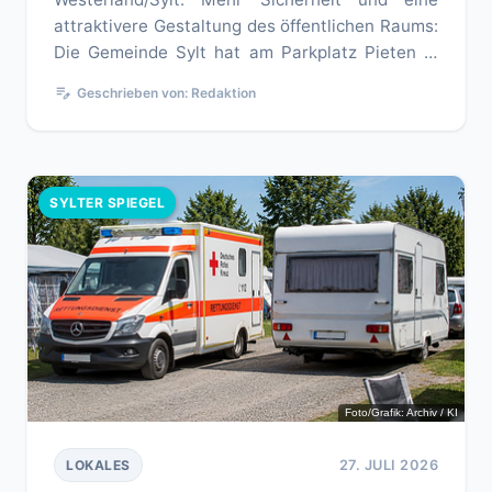
attraktivere Gestaltung des öffentlichen Raums:
Die Gemeinde Sylt hat am Parkplatz Pieten in
Westerland eine neue Abst...
edit_note
Geschrieben von: Redaktion
SYLTER SPIEGEL
Foto/Grafik: Archiv / KI
27. JULI 2026
LOKALES