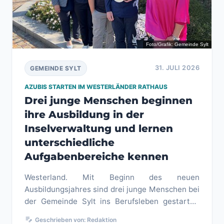
Foto/Grafik: Gemeinde Sylt
31. JULI 2026
GEMEINDE SYLT
AZUBIS STARTEN IM WESTERLÄNDER RATHAUS
Drei junge Menschen beginnen
ihre Ausbildung in der
Inselverwaltung und lernen
unterschiedliche
Aufgabenbereiche kennen
Westerland. Mit Beginn des neuen
Ausbildungsjahres sind drei junge Menschen bei
der Gemeinde Sylt ins Berufsleben gestartet.
Bürgermeisterin Tina Haltermann beg...
edit_note
Geschrieben von: Redaktion