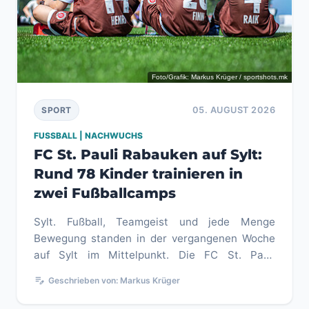
Foto/Grafik: Markus Krüger / sportshots.mk
05. AUGUST 2026
SPORT
FUSSBALL | NACHWUCHS
FC St. Pauli Rabauken auf Sylt:
Rund 78 Kinder trainieren in
zwei Fußballcamps
Sylt. Fußball, Teamgeist und jede Menge
Bewegung standen in der vergangenen Woche
auf Sylt im Mittelpunkt. Die FC St. Pauli
Rabauken veranstalteten vom 3. bis 7...
edit_note
Geschrieben von: Markus Krüger