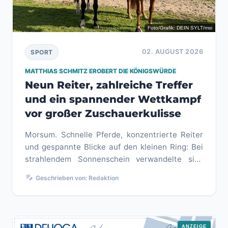
Foto/Grafik: DEIN SYLT/msi
02. AUGUST 2026
SPORT
MATTHIAS SCHMITZ EROBERT DIE KÖNIGSWÜRDE
Neun Reiter, zahlreiche Treffer
und ein spannender Wettkampf
vor großer Zuschauerkulisse
Morsum. Schnelle Pferde, konzentrierte Reiter
und gespannte Blicke auf den kleinen Ring: Bei
strahlendem Sonnenschein verwandelte sich
der Muasem Guart am verga...
edit_note
Geschrieben von: Redaktion