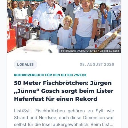
Foto/Grafik: AURORA SYLT / Georg Supanz
08. AUGUST 2026
LOKALES
REKORDVERSUCH FÜR DEN GUTEN ZWECK
50 Meter Fischbrötchen: Jürgen
„Jünne“ Gosch sorgt beim Lister
Hafenfest für einen Rekord
List/Sylt. Fischbrötchen gehören zu Sylt wie
Strand und Nordsee, doch diese Dimension war
selbst für die Insel außergewöhnlich: Beim Lister