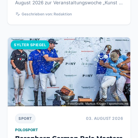
August 2026 zur Veranstaltungswoche „Kunst in
Bewegung“ ein. Das...
edit_note
Geschrieben von: Redaktion
SYLTER SPIEGEL
Foto/Grafik: Markus Krüger / sportshots.mk
03. AUGUST 2026
SPORT
POLOSPORT