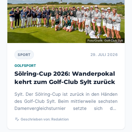
Foto/Grafik: Golf-Club Sylt
29. JULI 2026
SPORT
GOLFSPORT
Sölring-Cup 2026: Wanderpokal
kehrt zum Golf-Club Sylt zurück
Sylt. Der Sölring-Cup ist zurück in den Händen
des Golf-Club Sylt. Beim mittlerweile sechsten
Damenvergleichsturnier setzte sich das
Gastgeberteam auf der heimi...
edit_note
Geschrieben von: Redaktion