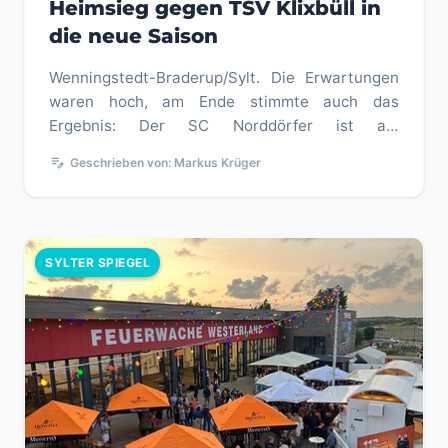
Heimsieg gegen TSV Klixbüll in
die neue Saison
Wenningstedt-Braderup/Sylt. Die Erwartungen
waren hoch, am Ende stimmte auch das
Ergebnis: Der SC Norddörfer ist am
Freitagabend, 7. August 2026, mit einem 1:0-...
edit_note
Geschrieben von: Markus Krüger
SYLTER SPIEGEL