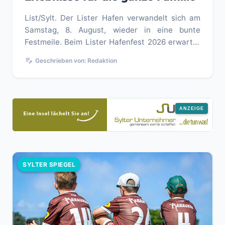
List/Sylt. Der Lister Hafen verwandelt sich am
Samstag, 8. August, wieder in eine bunte
Festmeile. Beim Lister Hafenfest 2026 erwartet
Einheimische und Urlaubsg...
edit_note
Geschrieben von: Redaktion
SYLTER SPIEGEL