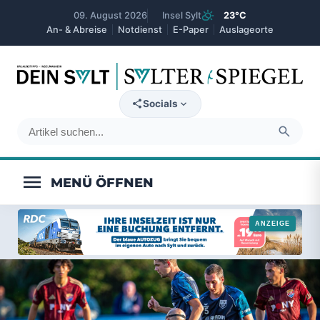
partly_cloudy_day
09. August 2026
Insel Sylt
23°C
An- & Abreise
Notdienst
E-Paper
Auslageorte
expand_more
Socials
search
menu