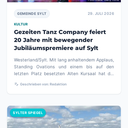
29. JULI 2026
GEMEINDE SYLT
KULTUR
Gezeiten Tanz Company feiert
20 Jahre mit bewegender
Jubiläumspremiere auf Sylt
Westerland/Sylt. Mit lang anhaltendem Applaus,
Standing Ovations und einem bis auf den
letzten Platz besetzten Alten Kursaal hat die
Gezeiten Tanz Company Sylt ...
edit_note
Geschrieben von: Redaktion
SYLTER SPIEGEL