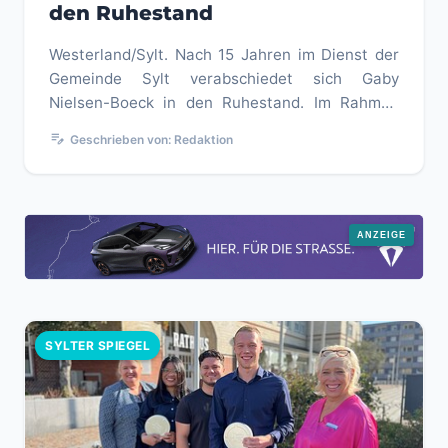
den Ruhestand
Westerland/Sylt. Nach 15 Jahren im Dienst der
Gemeinde Sylt verabschiedet sich Gaby
Nielsen-Boeck in den Ruhestand. Im Rahmen
einer kleinen Feierstunde dankten ...
edit_note
Geschrieben von: Redaktion
SYLTER SPIEGEL