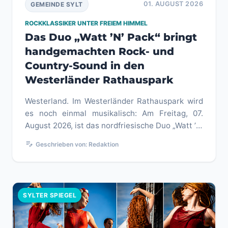
01. AUGUST 2026
GEMEINDE SYLT
ROCKKLASSIKER UNTER FREIEM HIMMEL
Das Duo „Watt ’N’ Pack“ bringt
handgemachten Rock- und
Country-Sound in den
Westerländer Rathauspark
Westerland. Im Westerländer Rathauspark wird
es noch einmal musikalisch: Am Freitag, 07.
August 2026, ist das nordfriesische Duo „Watt ’N’
Pack“ im Rahmen der V...
edit_note
Geschrieben von: Redaktion
SYLTER SPIEGEL