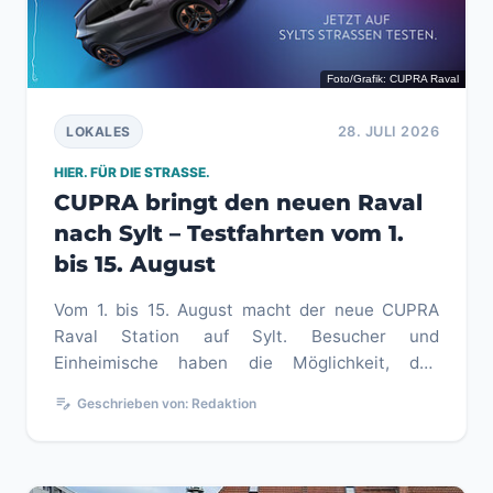
Foto/Grafik: CUPRA Raval
28. JULI 2026
LOKALES
HIER. FÜR DIE STRASSE.
CUPRA bringt den neuen Raval
nach Sylt – Testfahrten vom 1.
bis 15. August
Vom 1. bis 15. August macht der neue CUPRA
Raval Station auf Sylt. Besucher und
Einheimische haben die Möglichkeit, den
vollelektrischen Kleinwagen auf den Stra...
edit_note
Geschrieben von: Redaktion