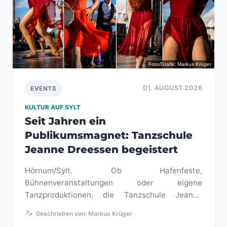
Foto/Grafik: Markus Krüger
01. AUGUST 2026
EVENTS
KULTUR AUF SYLT
Seit Jahren ein
Publikumsmagnet: Tanzschule
Jeanne Dreessen begeistert
Hörnum/Sylt. Ob Hafenfeste,
Bühnenveranstaltungen oder eigene
Tanzproduktionen, die Tanzschule Jeanne
Dreessen gehört seit vielen Jahren zu den
edit_note
Geschrieben von: Markus Krüger
prägenden Akteur...