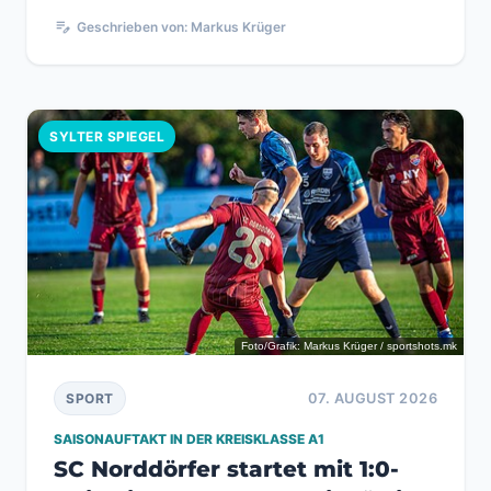
Hafenfest am Samstag...
edit_note
Geschrieben von: Markus Krüger
SYLTER SPIEGEL
Foto/Grafik: Markus Krüger / sportshots.mk
07. AUGUST 2026
SPORT
SAISONAUFTAKT IN DER KREISKLASSE A1
SC Norddörfer startet mit 1:0-