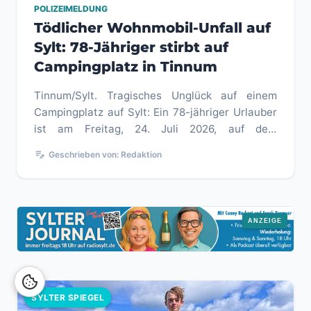
POLIZEIMELDUNG
Tödlicher Wohnmobil-Unfall auf
Sylt: 78-Jähriger stirbt auf
Campingplatz in Tinnum
Tinnum/Sylt. Tragisches Unglück auf einem
Campingplatz auf Sylt: Ein 78-jähriger Urlauber
ist am Freitag, 24. Juli 2026, auf dem
Campingplatz Südhörn in Tinnum ...
edit_note
Geschrieben von: Redaktion
SYLTER SPIEGEL