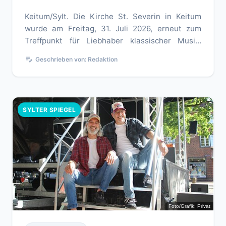
Keitum/Sylt. Die Kirche St. Severin in Keitum
wurde am Freitag, 31. Juli 2026, erneut zum
Treffpunkt für Liebhaber klassischer Musik.
Bereits zum 26. Mal lud di...
edit_note
Geschrieben von: Redaktion
SYLTER SPIEGEL
Foto/Grafik: Privat