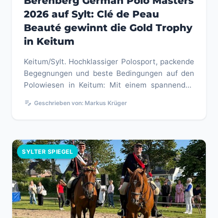
Berenberg German Polo Masters
2026 auf Sylt: Clé de Peau
Beauté gewinnt die Gold Trophy
in Keitum
Keitum/Sylt. Hochklassiger Polosport, packende
Begegnungen und beste Bedingungen auf den
Polowiesen in Keitum: Mit einem spannenden
Finaltag sind am Sonntag, 2....
edit_note
Geschrieben von: Markus Krüger
SYLTER SPIEGEL