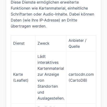
Diese Dienste ermöglichen erweiterte
Verhindert, dass
Funktionen wie Kartenmaterial, einheitliche
Werbe-Popups bei
Schriftarten oder Audio-Inhalte. Dabei können
jedem Klick erneut
Daten (wie Ihre IP-Adresse) an Dritte
30
ssp_popup_seen
angezeigt werden, um
übertragen werden.
Minuten
die
Benutzerfreundlichkeit
Anbieter /
zu gewährleisten.
Dienst
Zweck
Quelle
Lädt
interaktives
Kartenmaterial
Karte
zur Anzeige
cartocdn.com
(Leaflet)
von
(CartoDB)
Standorten
und
Auslagestellen.