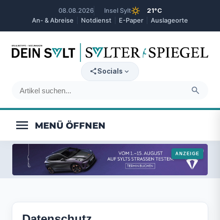
sunny
08.08.2026
Insel Sylt
21°C
An- & Abreise
Notdienst
E-Paper
Auslageorte
expand_more
Socials
search
menu
Datenschutz