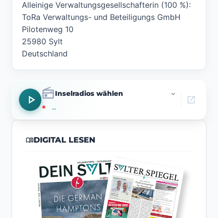
Alleinige Verwaltungsgesellschafterin (100 %):
ToRa Verwaltungs- und Beteiligungs GmbH
Pilotenweg 10
25980 Sylt
Deutschland
radio
play_arrow
open_in_new
...
menu_book
DIGITAL LESEN