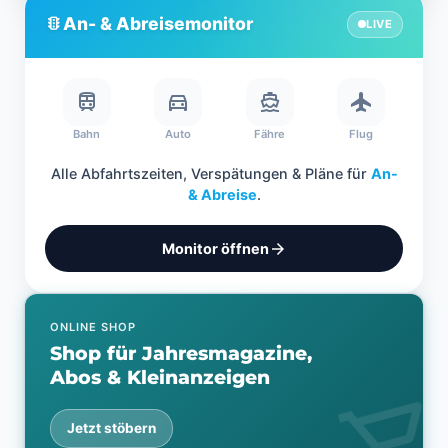
An- & Abreisemonitor
traffic
LIVE
train
directions_car
directions_boat
flight
Bahn
Auto
Fähre
Flug
Alle Abfahrtszeiten, Verspätungen & Pläne für
An-
& Abreise
.
arrow_forward
Monitor öffnen
ONLINE SHOP
Shop für Jahresmagazine,
Abos & Kleinanzeigen
shopping_car
Jetzt stöbern