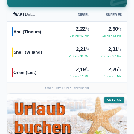
AKTUELL
DIESEL
SUPER E5
9
9
2,22
2,30
€
€
Aral (Tinnum)
-3ct vor 42 Min
-1ct vor 42 Min
9
9
2,21
2,31
€
€
Shell (W`land)
-1ct vor 32 Min
-1ct vor 27 Min
9
9
2,19
2,26
€
€
Orlen (List)
-1ct vor 17 Min
-1ct vor 1 Min
Stand: 19:51 Uhr
• Tankerkönig