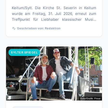
Keitum/Sylt. Die Kirche St. Severin in Keitum
wurde am Freitag, 31. Juli 2026, erneut zum
Treffpunkt für Liebhaber klassischer Musik.
Bereits zum 26. Mal lud di...
edit_note
Geschrieben von: Redaktion
SYLTER SPIEGEL
Foto/Grafik: Privat