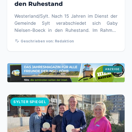
den Ruhestand
Westerland/Sylt. Nach 15 Jahren im Dienst der
Gemeinde Sylt verabschiedet sich Gaby
Nielsen-Boeck in den Ruhestand. Im Rahmen
einer kleinen Feierstunde dankten ...
edit_note
Geschrieben von: Redaktion
SYLTER SPIEGEL