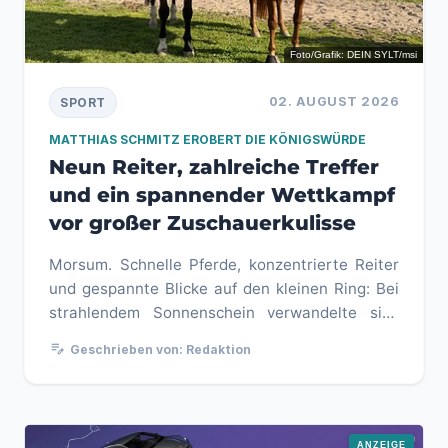
Foto/Grafik: DEIN SYLT/msi
02. AUGUST 2026
SPORT
MATTHIAS SCHMITZ EROBERT DIE KÖNIGSWÜRDE
Neun Reiter, zahlreiche Treffer
und ein spannender Wettkampf
vor großer Zuschauerkulisse
Morsum. Schnelle Pferde, konzentrierte Reiter
und gespannte Blicke auf den kleinen Ring: Bei
strahlendem Sonnenschein verwandelte sich
der Muasem Guart am verga...
edit_note
Geschrieben von: Redaktion