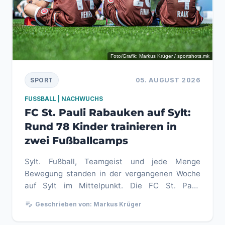
Foto/Grafik: Markus Krüger / sportshots.mk
05. AUGUST 2026
SPORT
FUSSBALL | NACHWUCHS
FC St. Pauli Rabauken auf Sylt:
Rund 78 Kinder trainieren in
zwei Fußballcamps
Sylt. Fußball, Teamgeist und jede Menge
Bewegung standen in der vergangenen Woche
auf Sylt im Mittelpunkt. Die FC St. Pauli
Rabauken veranstalteten vom 3. bis 7...
edit_note
Geschrieben von: Markus Krüger