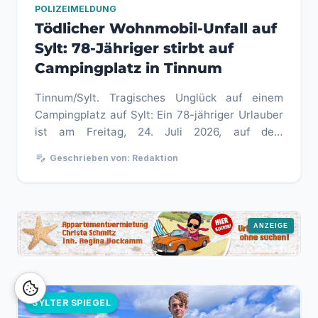
POLIZEIMELDUNG
Tödlicher Wohnmobil-Unfall auf
Sylt: 78-Jähriger stirbt auf
Campingplatz in Tinnum
Tinnum/Sylt. Tragisches Unglück auf einem
Campingplatz auf Sylt: Ein 78-jähriger Urlauber
ist am Freitag, 24. Juli 2026, auf dem
Campingplatz Südhörn in Tinnum ...
edit_note
Geschrieben von: Redaktion
SYLTER SPIEGEL