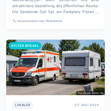
attraktivere Gestaltung des öffentlichen Raums:
Die Gemeinde Sylt hat am Parkplatz Pieten in
Westerland eine neue Abst...
edit_note
Geschrieben von: Redaktion
SYLTER SPIEGEL
Foto/Grafik: Archiv / KI
27. JULI 2026
LOKALES