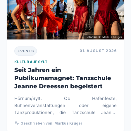
Foto/Grafik: Markus Krüger
01. AUGUST 2026
EVENTS
KULTUR AUF SYLT
Seit Jahren ein
Publikumsmagnet: Tanzschule
Jeanne Dreessen begeistert
Hörnum/Sylt. Ob Hafenfeste,
Bühnenveranstaltungen oder eigene
Tanzproduktionen, die Tanzschule Jeanne
Dreessen gehört seit vielen Jahren zu den
edit_note
Geschrieben von: Markus Krüger
prägenden Akteur...