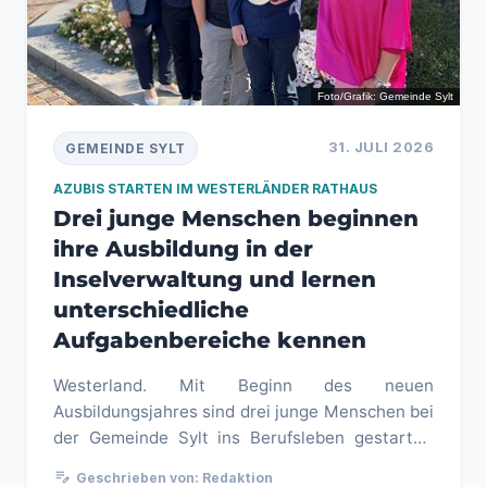
Foto/Grafik: Gemeinde Sylt
31. JULI 2026
GEMEINDE SYLT
AZUBIS STARTEN IM WESTERLÄNDER RATHAUS
Drei junge Menschen beginnen
ihre Ausbildung in der
Inselverwaltung und lernen
unterschiedliche
Aufgabenbereiche kennen
Westerland. Mit Beginn des neuen
Ausbildungsjahres sind drei junge Menschen bei
der Gemeinde Sylt ins Berufsleben gestartet.
Bürgermeisterin Tina Haltermann beg...
edit_note
Geschrieben von: Redaktion