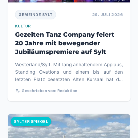
29. JULI 2026
GEMEINDE SYLT
KULTUR
Gezeiten Tanz Company feiert
20 Jahre mit bewegender
Jubiläumspremiere auf Sylt
Westerland/Sylt. Mit lang anhaltendem Applaus,
Standing Ovations und einem bis auf den
letzten Platz besetzten Alten Kursaal hat die
Gezeiten Tanz Company Sylt ...
edit_note
Geschrieben von: Redaktion
SYLTER SPIEGEL