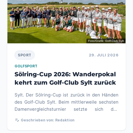
Foto/Grafik: Golf-Club Sylt
29. JULI 2026
SPORT
GOLFSPORT
Sölring-Cup 2026: Wanderpokal
kehrt zum Golf-Club Sylt zurück
Sylt. Der Sölring-Cup ist zurück in den Händen
des Golf-Club Sylt. Beim mittlerweile sechsten
Damenvergleichsturnier setzte sich das
Gastgeberteam auf der heimi...
edit_note
Geschrieben von: Redaktion