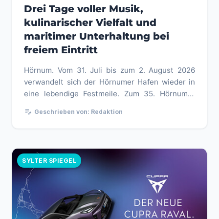
Drei Tage voller Musik,
kulinarischer Vielfalt und
maritimer Unterhaltung bei
freiem Eintritt
Hörnum. Vom 31. Juli bis zum 2. August 2026
verwandelt sich der Hörnumer Hafen wieder in
eine lebendige Festmeile. Zum 35. Hörnumer
Hafenfest erwartet Einheimis...
edit_note
Geschrieben von: Redaktion
SYLTER SPIEGEL