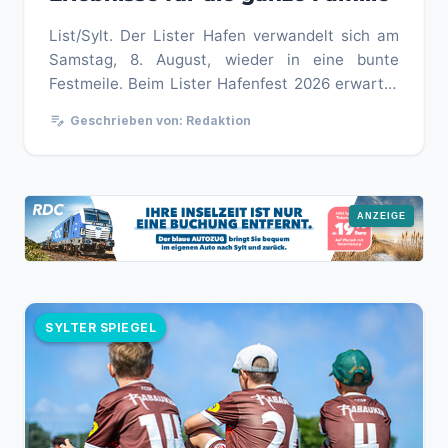
List/Sylt. Der Lister Hafen verwandelt sich am
Samstag, 8. August, wieder in eine bunte
Festmeile. Beim Lister Hafenfest 2026 erwartet
Einheimische und Urlaubsg...
edit_note
Geschrieben von: Redaktion
SYLTER SPIEGEL