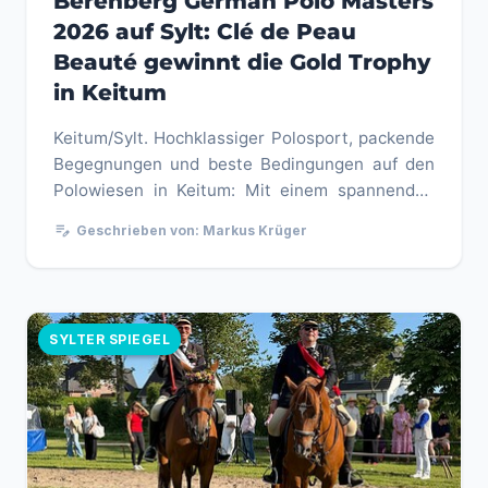
Berenberg German Polo Masters
2026 auf Sylt: Clé de Peau
Beauté gewinnt die Gold Trophy
in Keitum
Keitum/Sylt. Hochklassiger Polosport, packende
Begegnungen und beste Bedingungen auf den
Polowiesen in Keitum: Mit einem spannenden
Finaltag sind am Sonntag, 2....
edit_note
Geschrieben von: Markus Krüger
SYLTER SPIEGEL