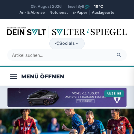
partly_cloudy_day
09. August 2026
Insel Sylt
19°C
An- & Abreise
Notdienst
E-Paper
Auslageorte
expand_more
Socials
search
menu