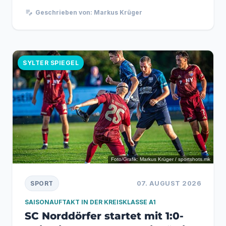
Hafenfest am Samstag...
edit_note
Geschrieben von: Markus Krüger
SYLTER SPIEGEL
Foto/Grafik: Markus Krüger / sportshots.mk
07. AUGUST 2026
SPORT
SAISONAUFTAKT IN DER KREISKLASSE A1
SC Norddörfer startet mit 1:0-