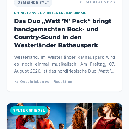
01. AUGUST 2026
GEMEINDE SYLT
ROCKKLASSIKER UNTER FREIEM HIMMEL
Das Duo „Watt ’N’ Pack“ bringt
handgemachten Rock- und
Country-Sound in den
Westerländer Rathauspark
Westerland. Im Westerländer Rathauspark wird
es noch einmal musikalisch: Am Freitag, 07.
August 2026, ist das nordfriesische Duo „Watt ’N’
Pack“ im Rahmen der V...
edit_note
Geschrieben von: Redaktion
SYLTER SPIEGEL