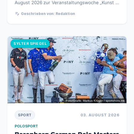
August 2026 zur Veranstaltungswoche „Kunst in
Bewegung“ ein. Das...
edit_note
Geschrieben von: Redaktion
SYLTER SPIEGEL
Foto/Grafik: Markus Krüger / sportshots.mk
03. AUGUST 2026
SPORT
POLOSPORT