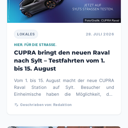
Foto/Grafik: CUPRA Raval
28. JULI 2026
LOKALES
HIER. FÜR DIE STRASSE.
CUPRA bringt den neuen Raval
nach Sylt – Testfahrten vom 1.
bis 15. August
Vom 1. bis 15. August macht der neue CUPRA
Raval Station auf Sylt. Besucher und
Einheimische haben die Möglichkeit, den
vollelektrischen Kleinwagen auf den Stra...
edit_note
Geschrieben von: Redaktion