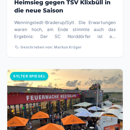
Heimsieg gegen TSV Klixbüll in
die neue Saison
Wenningstedt-Braderup/Sylt. Die Erwartungen
waren hoch, am Ende stimmte auch das
Ergebnis: Der SC Norddörfer ist am
Freitagabend, 7. August 2026, mit einem 1:0-...
edit_note
Geschrieben von: Markus Krüger
SYLTER SPIEGEL