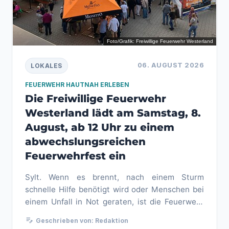
Foto/Grafik: Freiwillige Feuerwehr Westerland
06. AUGUST 2026
LOKALES
FEUERWEHR HAUTNAH ERLEBEN
Die Freiwillige Feuerwehr
Westerland lädt am Samstag, 8.
August, ab 12 Uhr zu einem
abwechslungsreichen
Feuerwehrfest ein
Sylt. Wenn es brennt, nach einem Sturm
schnelle Hilfe benötigt wird oder Menschen bei
einem Unfall in Not geraten, ist die Feuerwehr
zur Stelle. Die Männer und ...
edit_note
Geschrieben von: Redaktion