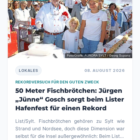
Foto/Grafik: AURORA SYLT / Georg Supanz
08. AUGUST 2026
LOKALES
REKORDVERSUCH FÜR DEN GUTEN ZWECK
50 Meter Fischbrötchen: Jürgen
„Jünne“ Gosch sorgt beim Lister
Hafenfest für einen Rekord
List/Sylt. Fischbrötchen gehören zu Sylt wie
Strand und Nordsee, doch diese Dimension war
selbst für die Insel außergewöhnlich: Beim Lister