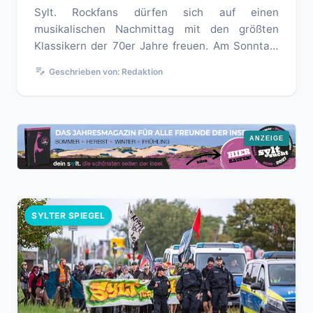
Sylt. Rockfans dürfen sich auf einen
musikalischen Nachmittag mit den größten
Klassikern der 70er Jahre freuen. Am Sonntag,
26. Juli 2026, gastiert die Markus H...
edit_note
Geschrieben von: Redaktion
SYLTER SPIEGEL