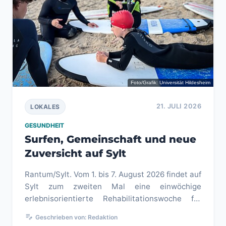
Foto/Grafik: Universität Hildesheim
21. JULI 2026
LOKALES
GESUNDHEIT
Surfen, Gemeinschaft und neue
Zuversicht auf Sylt
Rantum/Sylt. Vom 1. bis 7. August 2026 findet auf
Sylt zum zweiten Mal eine einwöchige
erlebnisorientierte Rehabilitationswoche für
krebserkrankte Kinder und ih...
edit_note
Geschrieben von: Redaktion