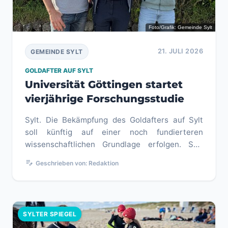
Foto/Grafik: Gemeinde Sylt
21. JULI 2026
GEMEINDE SYLT
GOLDAFTER AUF SYLT
Universität Göttingen startet
vierjährige Forschungsstudie
Sylt. Die Bekämpfung des Goldafters auf Sylt
soll künftig auf einer noch fundierteren
wissenschaftlichen Grundlage erfolgen. Seit
Montag, 20. Juli, ist ein Fors...
edit_note
Geschrieben von: Redaktion
SYLTER SPIEGEL