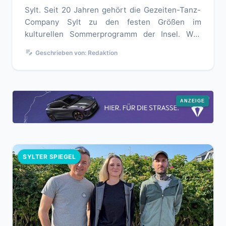
Sylt. Seit 20 Jahren gehört die Gezeiten-Tanz-
Company Sylt zu den festen Größen im
kulturellen Sommerprogramm der Insel. Was
2007 als Ferienprojekt für Kinder u...
edit_note
Geschrieben von: Redaktion
SYLTER SPIEGEL