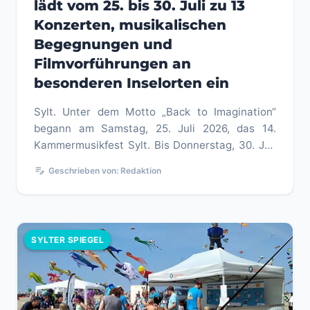
lädt vom 25. bis 30. Juli zu 13
Konzerten, musikalischen
Begegnungen und
Filmvorführungen an
besonderen Inselorten ein
Sylt. Unter dem Motto „Back to Imagination“
begann am Samstag, 25. Juli 2026, das 14.
Kammermusikfest Sylt. Bis Donnerstag, 30. Juli
2026, präsentieren internat...
edit_note
Geschrieben von: Redaktion
SYLTER SPIEGEL