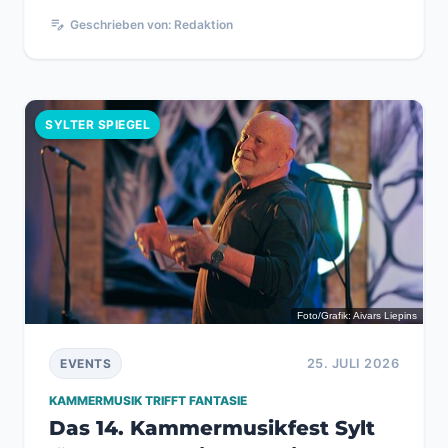
Bands e. V. den Muschelrock am 25. Juli...
edit_note
Geschrieben von: Redaktion
SYLTER SPIEGEL
Foto/Grafik: Aivars Liepins
25. JULI 2026
EVENTS
KAMMERMUSIK TRIFFT FANTASIE
Das 14. Kammermusikfest Sylt