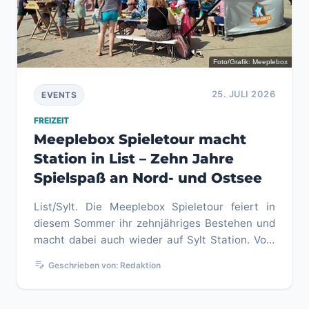
Foto/Grafik: Meeplebox
25. JULI 2026
EVENTS
FREIZEIT
Meeplebox Spieletour macht
Station in List – Zehn Jahre
Spielspaß an Nord- und Ostsee
List/Sylt. Die Meeplebox Spieletour feiert in
diesem Sommer ihr zehnjähriges Bestehen und
macht dabei auch wieder auf Sylt Station. Vom
26. bis 30. Juli 2026 lä...
edit_note
Geschrieben von: Redaktion