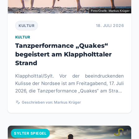
Foto/Grafik: Markus Krüger
18. JULI 2026
KULTUR
KULTUR
Tanzperformance „Quakes“
begeistert am Klappholttaler
Strand
Klappholttal/Sylt. Vor der beeindruckenden
Kulisse der Nordsee ist am Freitagabend, 17. Juli
2026, die Tanzperformance „Quakes“ am Strand
von Klappholttal aufge...
edit_note
Geschrieben von: Markus Krüger
SYLTER SPIEGEL