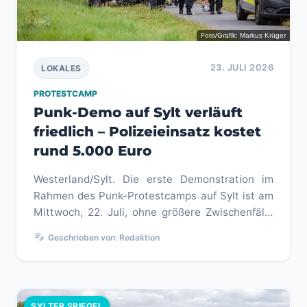
Foto/Grafik: Markus Krüger
23. JULI 2026
LOKALES
PROTESTCAMP
Punk-Demo auf Sylt verläuft
friedlich – Polizeieinsatz kostet
rund 5.000 Euro
Westerland/Sylt. Die erste Demonstration im
Rahmen des Punk-Protestcamps auf Sylt ist am
Mittwoch, 22. Juli, ohne größere Zwischenfälle
verlaufen. Für die Demon...
edit_note
Geschrieben von: Redaktion
SYLTER SPIEGEL