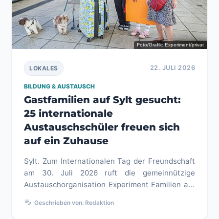
Foto/Grafik: Experiment/privat
22. JULI 2026
LOKALES
BILDUNG & AUSTAUSCH
Gastfamilien auf Sylt gesucht:
25 internationale
Austauschschüler freuen sich
auf ein Zuhause
Sylt. Zum Internationalen Tag der Freundschaft
am 30. Juli 2026 ruft die gemeinnützige
Austauschorganisation Experiment Familien auf
Sylt und in der Umgebung da...
edit_note
Geschrieben von: Redaktion