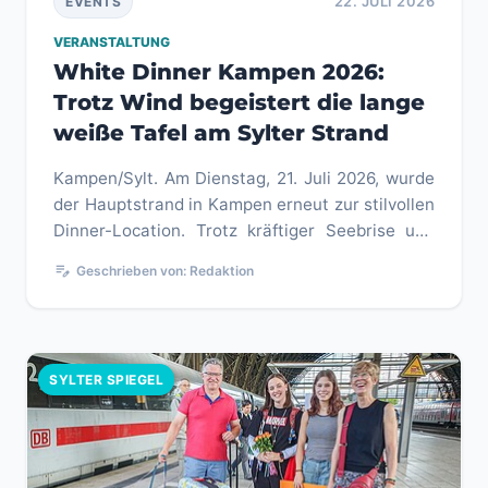
22. JULI 2026
EVENTS
VERANSTALTUNG
White Dinner Kampen 2026:
Trotz Wind begeistert die lange
weiße Tafel am Sylter Strand
Kampen/Sylt. Am Dienstag, 21. Juli 2026, wurde
der Hauptstrand in Kampen erneut zur stilvollen
Dinner-Location. Trotz kräftiger Seebrise und
Temperaturen um die...
edit_note
Geschrieben von: Redaktion
SYLTER SPIEGEL