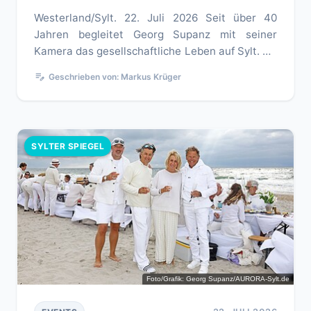
Westerland/Sylt. 22. Juli 2026 Seit über 40
Jahren begleitet Georg Supanz mit seiner
Kamera das gesellschaftliche Leben auf Sylt. Ob
exklusive Veranstaltungen, ...
edit_note
Geschrieben von: Markus Krüger
SYLTER SPIEGEL
Foto/Grafik: Georg Supanz/AURORA-Sylt.de