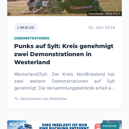
Foto/Grafik: DEIN SYLT
22. JULI 2026
LOKALES
DEMONSTRATIONEN
Punks auf Sylt: Kreis genehmigt
zwei Demonstrationen in
Westerland
Westerland/Sylt. Der Kreis Nordfriesland hat
zwei weitere Demonstrationen auf Sylt
genehmigt. Die Versammlungsbehörde erließ am
22. Juli 2026 die entsprechenden...
edit_note
Geschrieben von: Redaktion