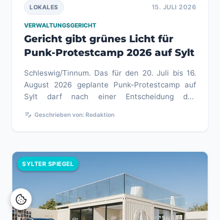
15. JULI 2026
LOKALES
VERWALTUNGSGERICHT
Gericht gibt grünes Licht für
Punk-Protestcamp 2026 auf Sylt
Schleswig/Tinnum. Das für den 20. Juli bis 16.
August 2026 geplante Punk-Protestcamp auf
Sylt darf nach einer Entscheidung des
Verwaltungsgerichts Schleswig vor...
edit_note
Geschrieben von: Redaktion
SYLTER SPIEGEL