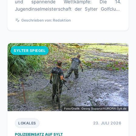
und spannende Wettkämpfe: Die 14.
Jugendinselmeisterschaft der Sylter Golfclubs
ist erfolgreich zu Ende gegangen....
edit_note
Geschrieben von: Redaktion
SYLTER SPIEGEL
Foto/Grafik: Georg Supanz/AURORA-Sylt.de
23. JULI 2026
LOKALES
POLIZEIEINSATZ AUF SYLT