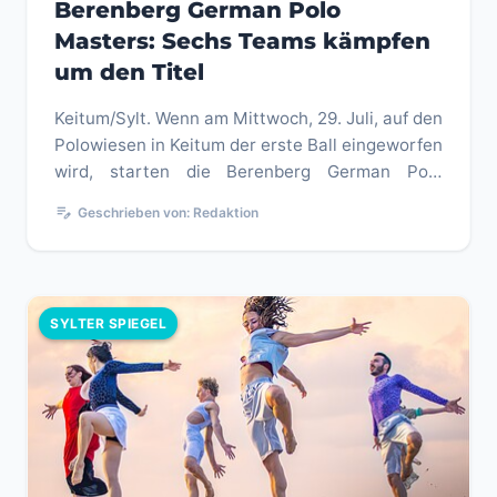
Berenberg German Polo
Masters: Sechs Teams kämpfen
um den Titel
Keitum/Sylt. Wenn am Mittwoch, 29. Juli, auf den
Polowiesen in Keitum der erste Ball eingeworfen
wird, starten die Berenberg German Polo
Masters 2026. Bis zum 2...
edit_note
Geschrieben von: Redaktion
SYLTER SPIEGEL