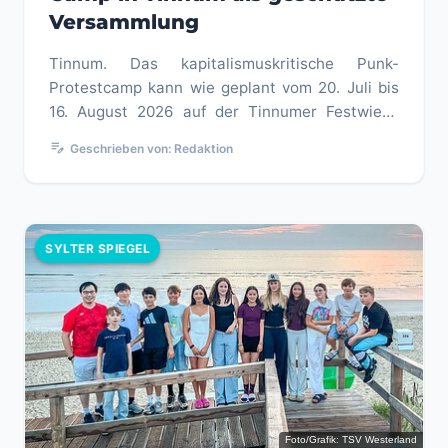
Versammlung
Tinnum. Das kapitalismuskritische Punk-
Protestcamp kann wie geplant vom 20. Juli bis
16. August 2026 auf der Tinnumer Festwiese
stattfinden. Nach mehreren recht...
edit_note
Geschrieben von: Redaktion
SYLTER SPIEGEL
Foto/Grafik: TSV Westerland