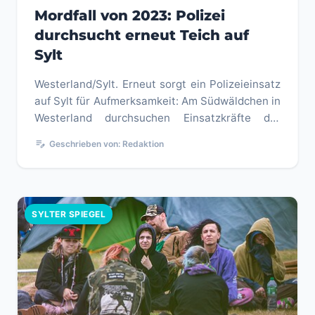
Mordfall von 2023: Polizei
durchsucht erneut Teich auf
Sylt
Westerland/Sylt. Erneut sorgt ein Polizeieinsatz
auf Sylt für Aufmerksamkeit: Am Südwäldchen in
Westerland durchsuchen Einsatzkräfte der
Bereitschaftspolizei am...
edit_note
Geschrieben von: Redaktion
SYLTER SPIEGEL