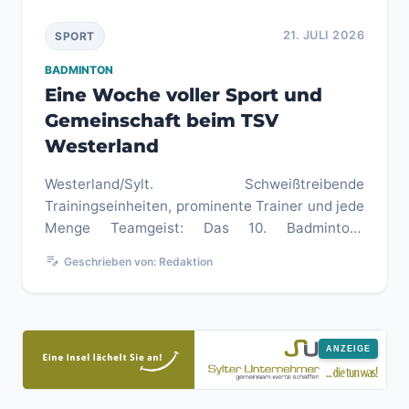
21. JULI 2026
SPORT
BADMINTON
Eine Woche voller Sport und
Gemeinschaft beim TSV
Westerland
Westerland/Sylt. Schweißtreibende
Trainingseinheiten, prominente Trainer und jede
Menge Teamgeist: Das 10. Badminton-
Sommercamp des TSV Westerland hat auch in
edit_note
Geschrieben von: Redaktion
d...