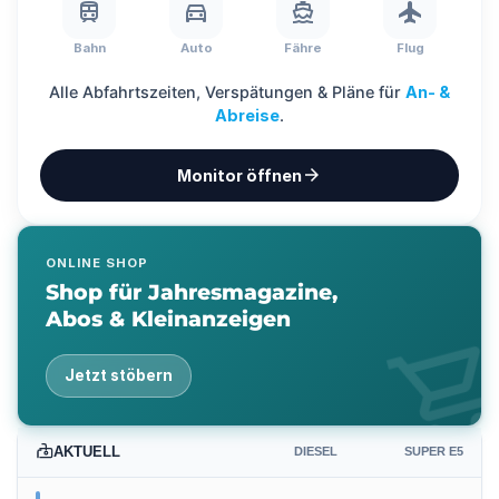
train
directions_car
directions_boat
flight
Bahn
Auto
Fähre
Flug
Alle Abfahrtszeiten, Verspätungen & Pläne für
An- &
Abreise
.
arrow_forward
Monitor öffnen
ONLINE SHOP
Shop für Jahresmagazine,
Abos & Kleinanzeigen
shopping_ca
Jetzt stöbern
AKTUELL
DIESEL
SUPER E5