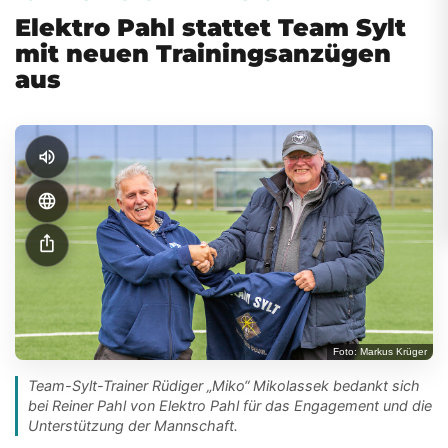
Elektro Pahl stattet Team Sylt
mit neuen Trainingsanzügen
aus
volume_up
language
ios_share
Foto: Markus Krüger
Team-Sylt-Trainer Rüdiger „Miko“ Mikolassek bedankt sich
bei Reiner Pahl von Elektro Pahl für das Engagement und die
Unterstützung der Mannschaft.