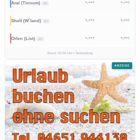
-.--
-.--
€
€
Aral (Tinnum)
ZU
-.--
-.--
€
€
Shell (W`land)
ZU
-.--
-.--
€
€
Orlen (List)
ZU
Stand: 04:56 Uhr
• Tankerkönig