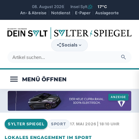
partly_cloudy_day
08. August 2026
Insel Sylt
17°C
An- & Abreise
Notdienst
E-Paper
Auslageorte
expand_more
Socials
search
menu
SPORT
17. MAI 2026 | 18:10 UHR
SYLTER SPIEGEL
LOKALES ENGAGEMENT IM SPORT