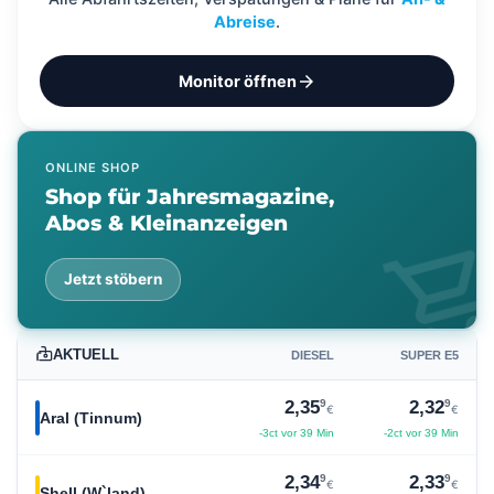
Abreise
.
arrow_forward
Monitor öffnen
ONLINE SHOP
Shop für Jahresmagazine,
Abos & Kleinanzeigen
shopping_ca
Jetzt stöbern
AKTUELL
DIESEL
SUPER E5
9
9
2,35
2,32
€
€
Aral (Tinnum)
-3ct vor 39 Min
-2ct vor 39 Min
9
9
2,34
2,33
€
€
Shell (W`land)