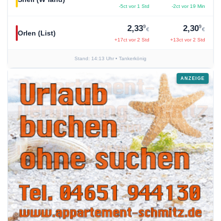
-5ct vor 1 Std
-2ct vor 19 Min
9
9
2,33
2,30
€
€
Orlen (List)
+17ct vor 2 Std
+13ct vor 2 Std
Stand: 14:13 Uhr
• Tankerkönig