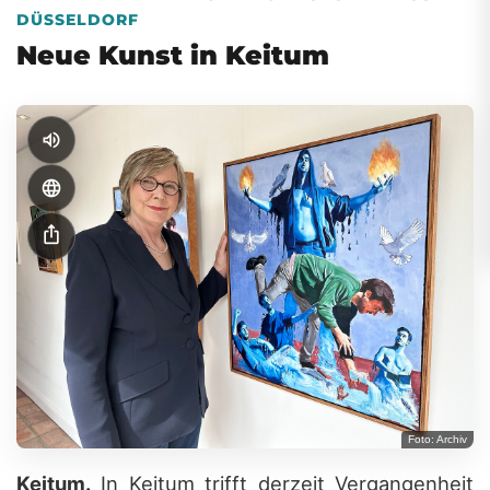
DÜSSELDORF
Neue Kunst in Keitum
volume_up
language
ios_share
Foto: Archiv
Keitum.
In Keitum trifft derzeit Vergangenheit