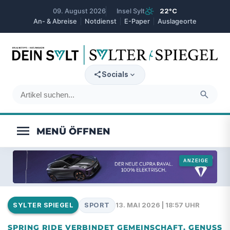
partly_cloudy_day
09. August 2026
Insel Sylt
22°C
An- & Abreise
Notdienst
E-Paper
Auslageorte
expand_more
Socials
search
menu
SPORT
13. MAI 2026 | 18:57 UHR
SYLTER SPIEGEL
SPRING RIDE VERBINDET GEMEINSCHAFT, GENUSS