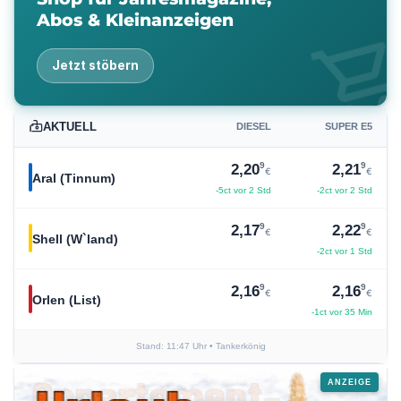
Abos & Kleinanzeigen
shopping_ca
Jetzt stöbern
AKTUELL
DIESEL
SUPER E5
9
9
2,20
2,21
€
€
Aral (Tinnum)
-5ct vor 2 Std
-2ct vor 2 Std
9
9
2,17
2,22
€
€
Shell (W`land)
-2ct vor 1 Std
9
9
2,16
2,16
€
€
Orlen (List)
-1ct vor 35 Min
Stand: 11:47 Uhr
• Tankerkönig