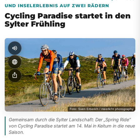
UND INSELERLEBNIS AUF ZWEI RÄDERN
Cycling Paradise startet in den
Sylter Frühling
volume_up
language
ios_share
Foto: Sven Erberich / meerlicht photography
Gemeinsam durch die Sylter Landschaft: Der „Spring Ride“
von Cycling Paradise startet am 14. Mai in Keitum in die neue
Saison.