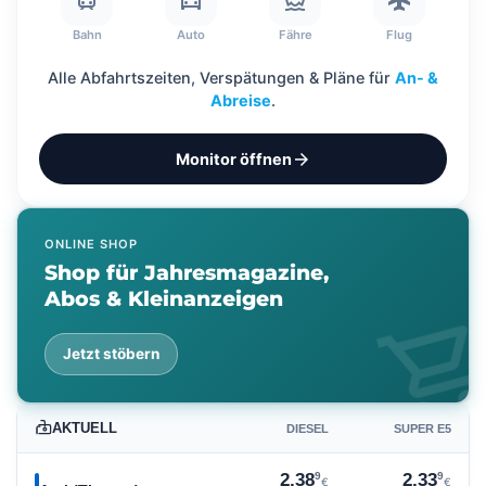
train
directions_car
directions_boat
flight
Bahn
Auto
Fähre
Flug
Alle Abfahrtszeiten, Verspätungen & Pläne für
An- &
Abreise
.
arrow_forward
Monitor öffnen
ONLINE SHOP
Shop für Jahresmagazine,
Abos & Kleinanzeigen
shopping_ca
Jetzt stöbern
AKTUELL
DIESEL
SUPER E5
9
9
2,38
2,33
€
€