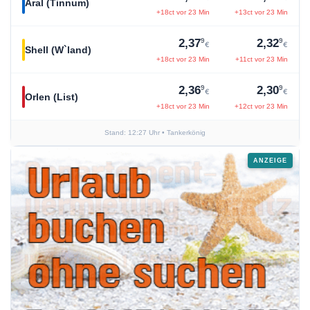
Aral (Tinnum)
+18ct vor 23 Min
+13ct vor 23 Min
9
9
2,37
2,32
€
€
Shell (W`land)
+18ct vor 23 Min
+11ct vor 23 Min
9
9
2,36
2,30
€
€
Orlen (List)
+18ct vor 23 Min
+12ct vor 23 Min
Stand: 12:27 Uhr
• Tankerkönig