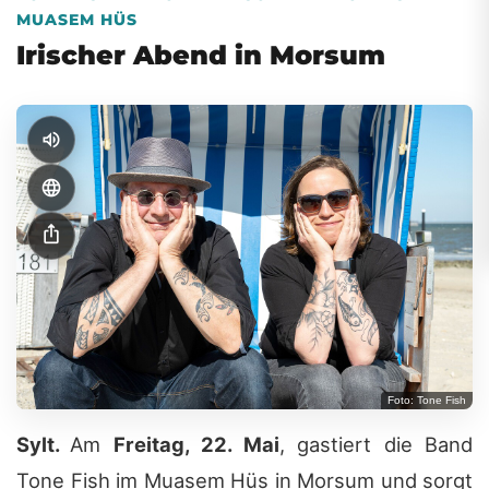
MUASEM HÜS
Irischer Abend in Morsum
volume_up
language
ios_share
Foto: Tone Fish
Sylt.
Am
Freitag, 22. Mai
, gastiert die Band
Tone Fish
im Muasem Hüs in Morsum und sorgt