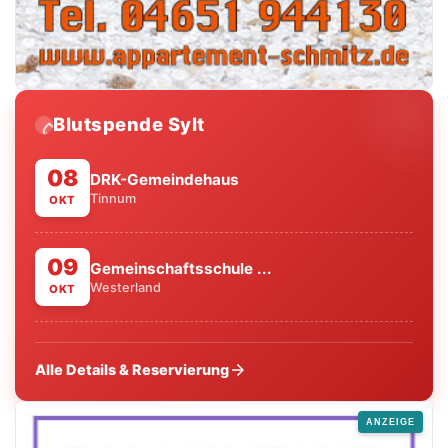
Blutspende Sylt
water_drop
08
DRK-Gemeindehaus
Tinnum
OKT
09
Gemeinschaftsschule ...
Westerland
OKT
arrow_forward
Alle Details & Reservierung