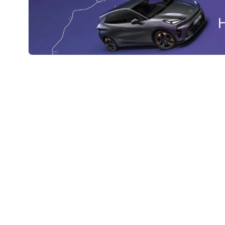
I
G
H
T
M
E
D
I
E
N
M
A
N