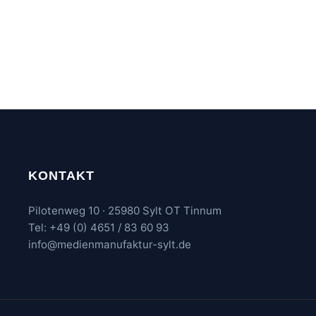
KONTAKT
Pilotenweg 10 · 25980 Sylt OT Tinnum
Tel: +49 (0) 4651 / 83 60 93
info@medienmanufaktur-sylt.de