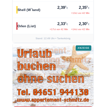
9
9
2,39
2,35
€
€
Shell (W`land)
+13ct vor 42 Min
9
9
2,33
2,30
€
€
Orlen (List)
+17ct vor 42 Min
+14ct vor 42 Min
Stand: 12:49 Uhr
• Tankerkönig