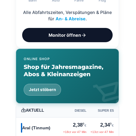
Bahn
Auto
Fähre
Flug
Alle Abfahrtszeiten, Verspätungen & Pläne
für
An- & Abreise
.
arrow_forward
Monitor öffnen
ONLINE SHOP
Shop für Jahresmagazine,
Abos & Kleinanzeigen
shopping_cart
Jetzt stöbern
AKTUELL
DIESEL
SUPER E5
9
9
2,38
2,34
€
€
Aral (Tinnum)
+18ct vor 47 Min
+13ct vor 47 Min