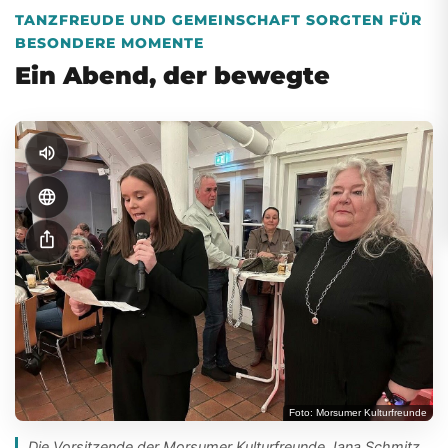
TANZFREUDE UND GEMEINSCHAFT SORGTEN FÜR
BESONDERE MOMENTE
Ein Abend, der bewegte
volume_up
language
ios_share
Foto: Morsumer Kulturfreunde
Die Vorsitzende der Morsumer Kulturfreunde Jana Schmitz