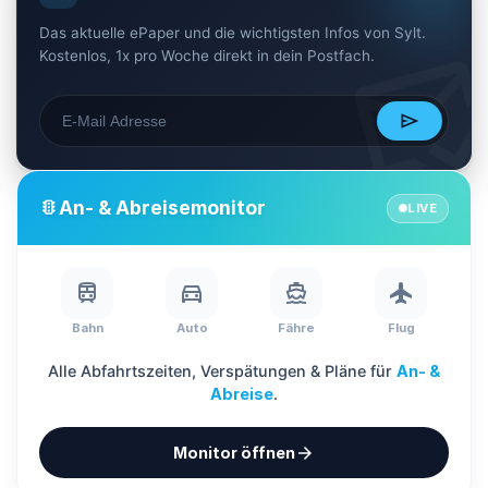
?
mark_email_re
Das aktuelle ePaper und die wichtigsten Infos von Sylt.
Kostenlos, 1x pro Woche direkt in dein Postfach.
?
?
send
?
?
An- & Abreisemonitor
traffic
LIVE
train
directions_car
directions_boat
flight
Bahn
Auto
Fähre
Flug
Alle Abfahrtszeiten, Verspätungen & Pläne für
An- &
Abreise
.
arrow_forward
Monitor öffnen