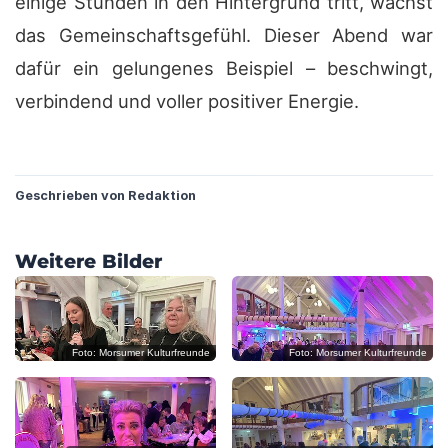
einige Stunden in den Hintergrund tritt, wächst
das Gemeinschaftsgefühl. Dieser Abend war
dafür ein gelungenes Beispiel – beschwingt,
verbindend und voller positiver Energie.
?
Geschrieben von Redaktion
?
?
Weitere Bilder
?
?
?
Foto: Morsumer Kulturfreunde
Foto: Morsumer Kulturfreunde
?
?
C