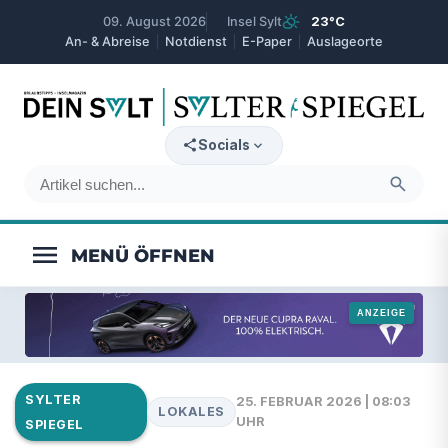
partly_cloudy_day
09. August 2026
Insel Sylt
23°C
An- & Abreise
Notdienst
E-Paper
Auslageorte
expand_more
Socials
search
menu
SYLTER
25. FEBRUAR 2026 | 08:03
LOKALES
UHR
SPIEGEL