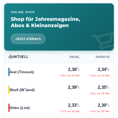
ONLINE SHOP
Shop für Jahresmagazine,
Abos & Kleinanzeigen
shopping_ca
Jetzt stöbern
AKTUELL
DIESEL
SUPER E5
9
9
2,38
2,34
€
€
Aral (Tinnum)
+18ct vor 43 Min
+13ct vor 43 Min
9
9
2,39
2,35
€
€
Shell (W`land)
+13ct vor 38 Min
9
9
2,33
2,30
€
€
Orlen (List)
+17ct vor 38 Min
+14ct vor 38 Min