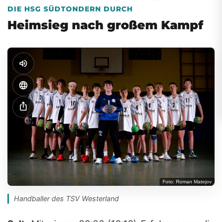
DIE HSG SÜDTONDERN DURCH
Heimsieg nach großem Kampf
volume_up
language
ios_share
Foto: Roman Matejov
Handballer des TSV Westerland