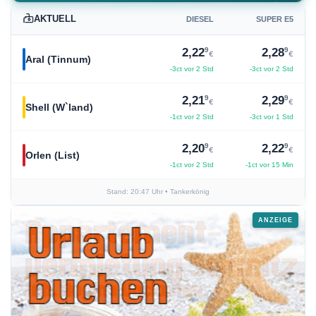
AKTUELL
DIESEL
SUPER E5
9
9
2,22
2,28
€
€
Aral (Tinnum)
-3ct vor 2 Std
-3ct vor 2 Std
9
9
2,21
2,29
€
€
Shell (W`land)
-1ct vor 2 Std
-3ct vor 1 Std
9
9
2,20
2,22
€
€
Orlen (List)
-1ct vor 2 Std
-1ct vor 15 Min
Stand: 20:47 Uhr
• Tankerkönig