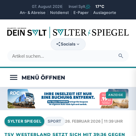
partly_cloudy_day
07. August 2026
Insel Sylt
17°C
An- & Abreise
Notdienst
E-Paper
Auslageorte
expand_more
Socials
search
menu
SPORT
26. FEBRUAR 2026 | 11:39 UHR
SYLTER SPIEGEL
TSV WESTERLAND SETZT SICH MIT 39:36 GEGEN