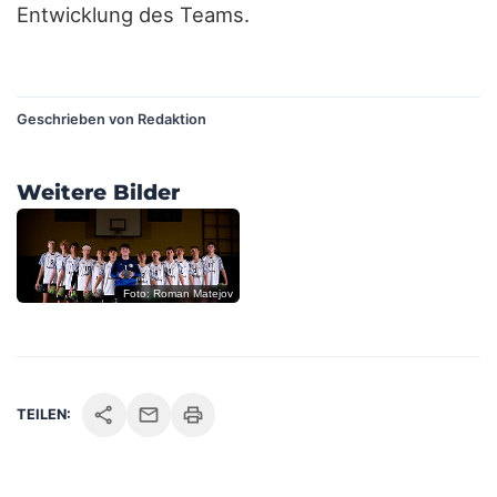
Entwicklung des Teams.
?
Geschrieben von Redaktion
?
?
Weitere Bilder
?
?
?
Foto: Roman Matejov
?
?
C
share
mail
print
TEILEN:
O
P