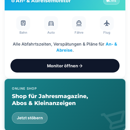
An- & Abreisemonitor
traffic
?
LIVE
?
?
train
directions_car
directions_boat
flight
Bahn
Auto
Fähre
Flug
Alle Abfahrtszeiten, Verspätungen & Pläne für
An- &
Abreise
.
arrow_forward
Monitor öffnen
ONLINE SHOP
Shop für Jahresmagazine,
Abos & Kleinanzeigen
shopping_ca
Jetzt stöbern