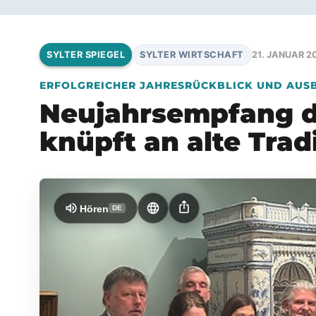
SYLTER WIRTSCHAFT
21. JANUAR 20
SYLTER SPIEGEL
ERFOLGREICHER JAHRESRÜCKBLICK UND AUSB
Neujahrsempfang de
knüpft an alte Trad
ios_share
volume_up
language
Hören
DE