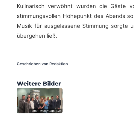
Kulinarisch verwöhnt wurden die Gäste 
stimmungsvollen Höhepunkt des Abends sor
Musik für ausgelassene Stimmung sorgte u
übergehen ließ.
?
Geschrieben von Redaktion
?
?
Weitere Bilder
?
?
?
Foto: Rotary Club Sylt
?
?