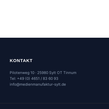
KONTAKT
Pilotenweg 10 · 25980 Sylt OT Tinnum
Tel: +49 (0) 4651 / 83 60 93
info@medienmanufaktur-sylt.de