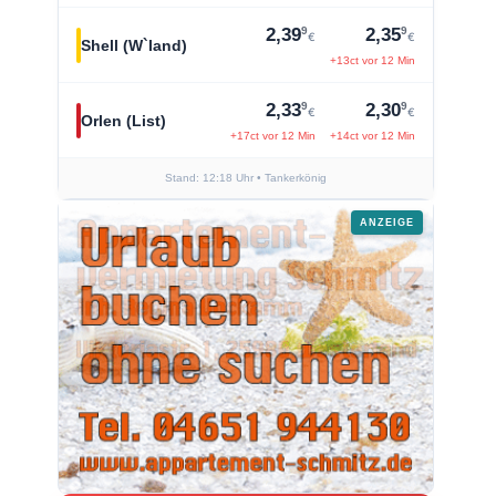
9
9
2,39
2,35
€
€
Shell (W`land)
+13ct vor 12 Min
9
9
2,33
2,30
€
€
Orlen (List)
+17ct vor 12 Min
+14ct vor 12 Min
Stand: 12:18 Uhr
• Tankerkönig