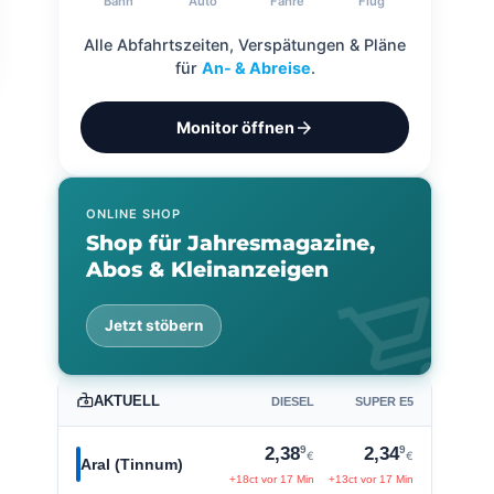
Bahn
Auto
Fähre
Flug
Alle Abfahrtszeiten, Verspätungen & Pläne
für
An- & Abreise
.
arrow_forward
Monitor öffnen
ONLINE SHOP
Shop für Jahresmagazine,
Abos & Kleinanzeigen
shopping_cart
Jetzt stöbern
AKTUELL
DIESEL
SUPER E5
9
9
2,38
2,34
€
€
Aral (Tinnum)
+18ct vor 17 Min
+13ct vor 17 Min