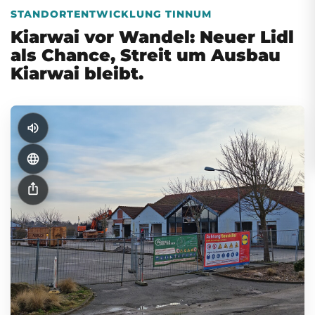
STANDORTENTWICKLUNG TINNUM
Kiarwai vor Wandel: Neuer Lidl
als Chance, Streit um Ausbau
Kiarwai bleibt.
volume_up
language
ios_share