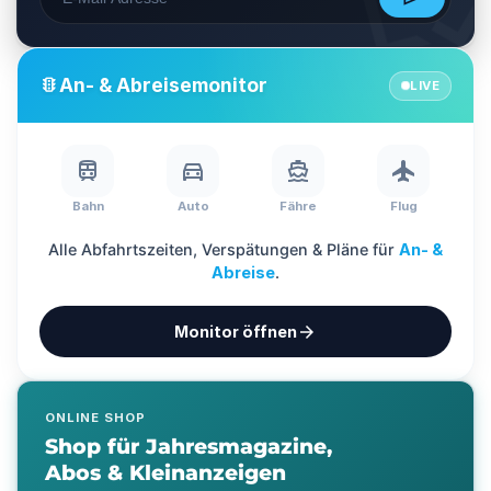
?
?
An- & Abreisemonitor
traffic
?
LIVE
?
?
train
directions_car
directions_boat
flight
Bahn
Auto
Fähre
Flug
Alle Abfahrtszeiten, Verspätungen & Pläne für
An- &
Abreise
.
arrow_forward
Monitor öffnen
ONLINE SHOP
Shop für Jahresmagazine,
Abos & Kleinanzeigen