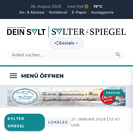
sunny
08. August 2026
Insel Sylt
19°C
An- & Abreise
Notdienst
E-Paper
Auslageorte
expand_more
Socials
search
menu
SYLTER
21. JANUAR 2026 | 12:47
LOKALES
UHR
SPIEGEL