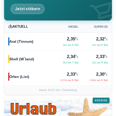
shopping_ca
Jetzt stöbern
AKTUELL
DIESEL
SUPER E5
9
9
2,35
2,32
€
€
Aral (Tinnum)
-3ct vor 6 Std
-2ct vor 6 Std
9
9
2,34
2,33
€
€
Shell (W`land)
-5ct vor 7 Std
-2ct vor 6 Std
9
9
2,33
2,30
€
€
Orlen (List)
+17ct vor 8 Std
+13ct vor 8 Std
Stand: 19:47 Uhr
• Tankerkönig