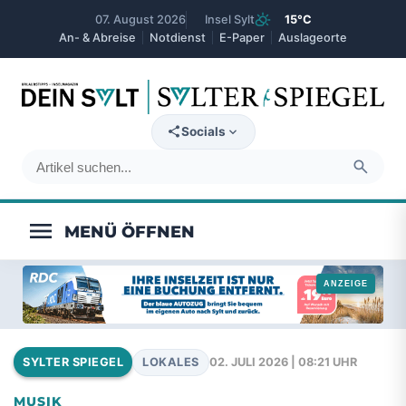
partly_cloudy_day
07. August 2026
Insel Sylt
15°C
An- & Abreise
Notdienst
E-Paper
Auslageorte
expand_more
Socials
search
menu
LOKALES
02. JULI 2026 | 08:21 UHR
SYLTER SPIEGEL
MUSIK