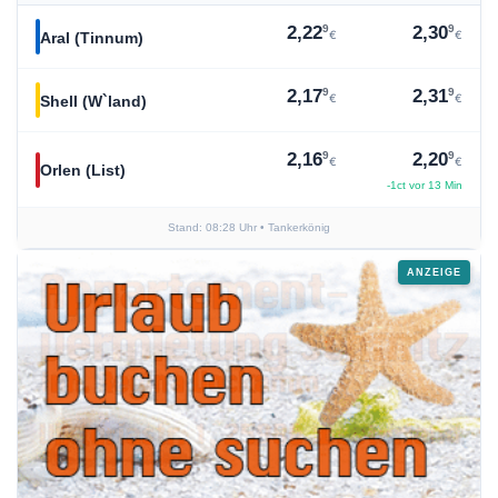
9
9
2,22
2,30
€
€
Aral (Tinnum)
9
9
2,17
2,31
€
€
Shell (W`land)
9
9
2,16
2,20
€
€
Orlen (List)
-1ct vor 13 Min
Stand: 08:28 Uhr
• Tankerkönig