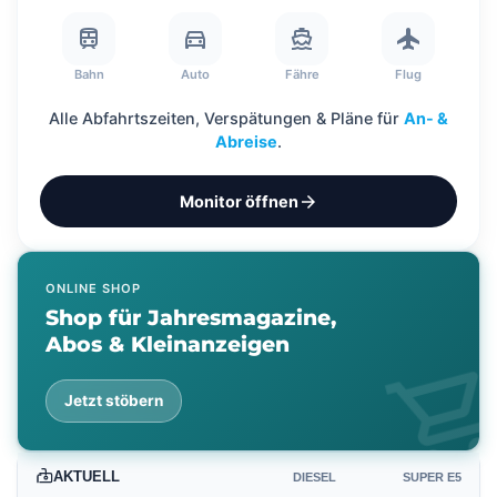
?
train
directions_car
directions_boat
flight
Bahn
Auto
Fähre
Flug
Alle Abfahrtszeiten, Verspätungen & Pläne für
An- &
Abreise
.
arrow_forward
Monitor öffnen
ONLINE SHOP
Shop für Jahresmagazine,
Abos & Kleinanzeigen
shopping_ca
Jetzt stöbern
AKTUELL
DIESEL
SUPER E5