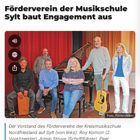
Förderverein der Musikschule
Sylt baut Engagement aus
volume_up
language
ios_share
Foto: Förderverein
Der Vorstand des Fördervereins der Kreismusikschule
Nordfriesland auf Sylt (von links): Roy Komorr (2.
Vorsitzender), Armin Struve (Schriftführer), Peer