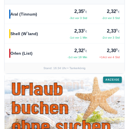
9
9
2,35
2,32
€
€
Aral (Tinnum)
-3ct vor 3 Std
-2ct vor 3 Std
9
9
2,33
2,33
€
€
Shell (W`land)
-1ct vor 1 Min
-2ct vor 3 Std
9
9
2,32
2,30
€
€
Orlen (List)
-1ct vor 16 Min
+14ct vor 4 Std
Stand: 16:34 Uhr
• Tankerkönig