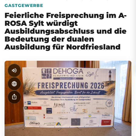
GASTGEWERBE
Feierliche Freisprechung im A-
ROSA Sylt würdigt
Ausbildungsabschluss und die
Bedeutung der dualen
Ausbildung für Nordfriesland
volume_up
language
ios_share