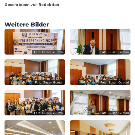
?
Geschrieben von Redaktion
?
?
Weitere Bilder
?
?
?
Foto: DEIN SYLT/msi
Foto: Susan Guetari
?
?
C
Foto: Susan Guetari
Foto: Susan Guetari
O
P
Y
Foto: DEIN SYLT/msi
Foto: Susan Guetari
R
I