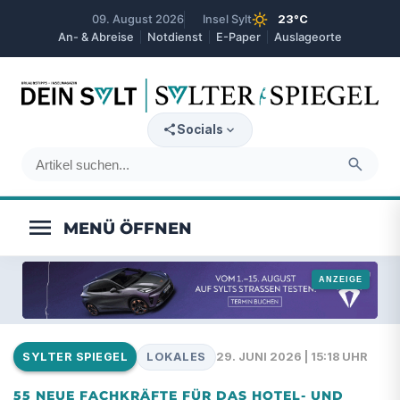
sunny
09. August 2026
Insel Sylt
23°C
An- & Abreise
Notdienst
E-Paper
Auslageorte
expand_more
Socials
search
menu
LOKALES
29. JUNI 2026 | 15:18 UHR
SYLTER SPIEGEL
55 NEUE FACHKRÄFTE FÜR DAS HOTEL- UND