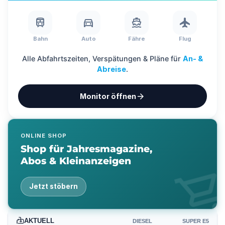
train
directions_car
directions_boat
flight
Bahn
Auto
Fähre
Flug
Alle Abfahrtszeiten, Verspätungen & Pläne für
An- &
Abreise
.
arrow_forward
Monitor öffnen
ONLINE SHOP
Shop für Jahresmagazine,
Abos & Kleinanzeigen
shopping_ca
Jetzt stöbern
AKTUELL
DIESEL
SUPER E5