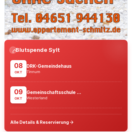
Blutspende Sylt
water_drop
08
DRK-Gemeindehaus
Tinnum
OKT
09
Gemeinschaftsschule ...
Westerland
OKT
arrow_forward
Alle Details & Reservierung