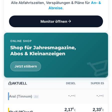
Alle Abfahrtszeiten, Verspätungen & Pläne für
An- &
Abreise
.
arrow_forward
Monitor öffnen
ONLINE SHOP
Shop für Jahresmagazine,
Abos & Kleinanzeigen
shopping_ca
Jetzt stöbern
AKTUELL
DIESEL
SUPER E5
-.--
-.--
€
€
Aral (Tinnum)
ZU
9
9
2,17
2,33
€
€
Shell (W`land)