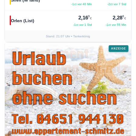
-1ct vor 40 Min
-2ct vor 7 Std
9
9
2,16
2,28
€
€
Orlen (List)
-1ct vor 1 Std
-1ct vor 55 Min
Stand: 21:07 Uhr
• Tankerkönig