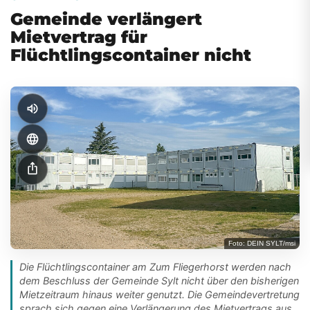
Gemeinde verlängert
Mietvertrag für
Flüchtlingscontainer nicht
volume_up
language
ios_share
Foto: DEIN SYLT/msi
Die Flüchtlingscontainer am Zum Fliegerhorst werden nach
dem Beschluss der Gemeinde Sylt nicht über den bisherigen
Mietzeitraum hinaus weiter genutzt. Die Gemeindevertretung
sprach sich gegen eine Verlängerung des Mietvertrags aus.