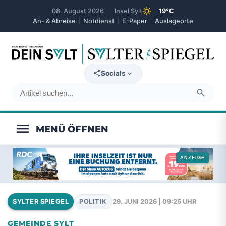
sunny
08. August 2026
Insel Sylt
19°C
An- & Abreise
Notdienst
E-Paper
Auslageorte
expand_more
Socials
search
menu
POLITIK
29. JUNI 2026 | 09:25 UHR
SYLTER SPIEGEL
GEMEINDE SYLT