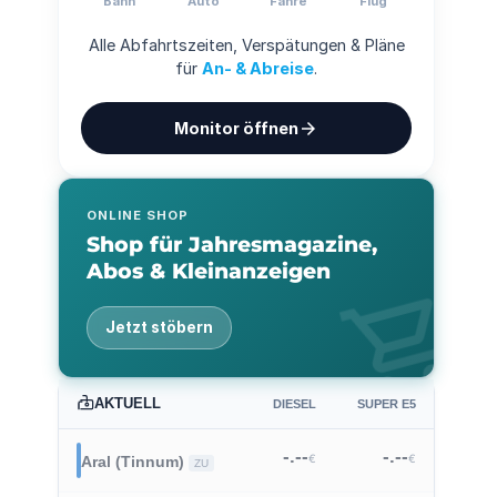
Bahn
Auto
Fähre
Flug
Alle Abfahrtszeiten, Verspätungen & Pläne
für
An- & Abreise
.
arrow_forward
Monitor öffnen
ONLINE SHOP
Shop für Jahresmagazine,
Abos & Kleinanzeigen
shopping_cart
Jetzt stöbern
AKTUELL
DIESEL
SUPER E5
-.--
-.--
€
€
Aral (Tinnum)
ZU