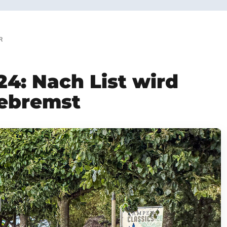
R
24: Nach List wird
ebremst