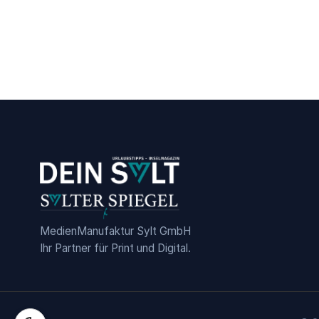
E
D
I
E
N
M
A
N
U
F
MedienManufaktur Sylt GmbH
A
Ihr Partner für Print und Digital.
K
T
U