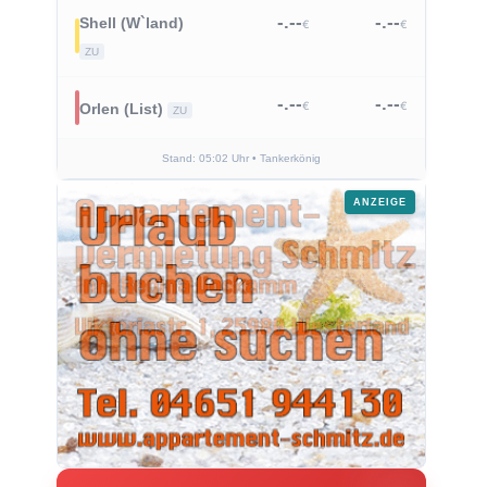
-.--
-.--
Shell (W`land)
€
€
ZU
-.--
-.--
€
€
Orlen (List)
ZU
Stand: 05:02 Uhr
• Tankerkönig