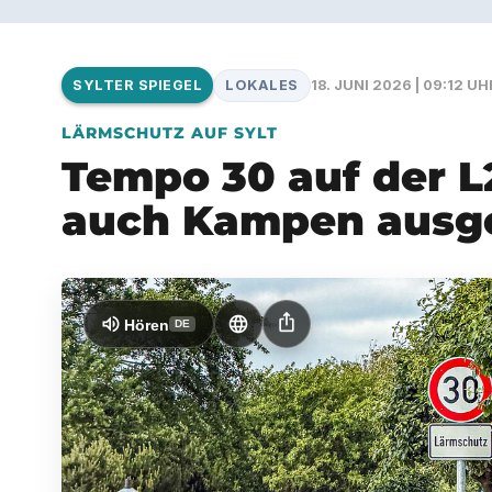
LOKALES
18. JUNI 2026 | 09:12 UH
SYLTER SPIEGEL
LÄRMSCHUTZ AUF SYLT
Tempo 30 auf der L
auch Kampen ausg
ios_share
volume_up
language
Hören
DE