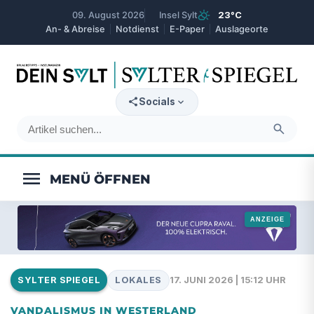
partly_cloudy_day
09. August 2026
Insel Sylt
23°C
An- & Abreise
Notdienst
E-Paper
Auslageorte
expand_more
Socials
search
menu
LOKALES
17. JUNI 2026 | 15:12 UHR
SYLTER SPIEGEL
VANDALISMUS IN WESTERLAND