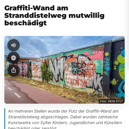
Graffiti-Wand am
Stranddistelweg mutwillig
beschädigt
volume_up
language
ios_share
Foto: DEIN SYLT
An mehreren Stellen wurde der Putz der Graffiti-Wand am
Stranddistelweg abgeschlagen. Dabei wurden zahlreiche
Kunstwerke von Sylter Kindern, Jugendlichen und Künstlern
beschädigt oder zerstört.