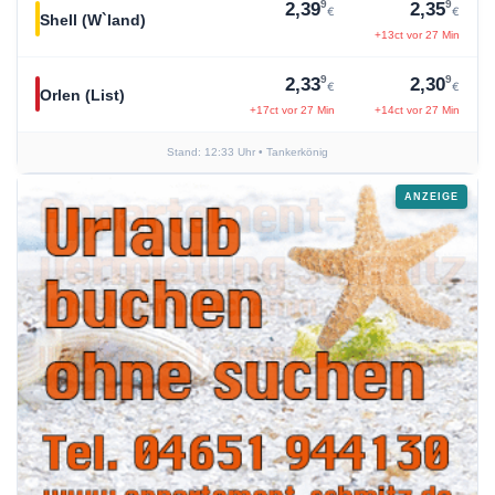
9
9
2,39
2,35
€
€
Shell (W`land)
+13ct vor 27 Min
9
9
2,33
2,30
€
€
Orlen (List)
+17ct vor 27 Min
+14ct vor 27 Min
Stand: 12:33 Uhr
• Tankerkönig