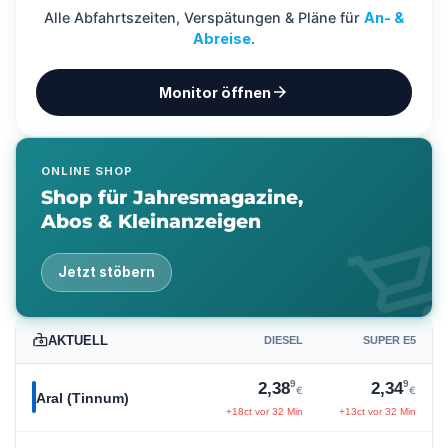
Alle Abfahrtszeiten, Verspätungen & Pläne für
An- &
Abreise
.
arrow_forward
Monitor öffnen
ONLINE SHOP
Shop für Jahresmagazine,
Abos & Kleinanzeigen
shopping_ca
Jetzt stöbern
AKTUELL
DIESEL
SUPER E5
9
9
2,38
2,34
€
€
Aral (Tinnum)
+18ct vor 32 Min
+13ct vor 32 Min