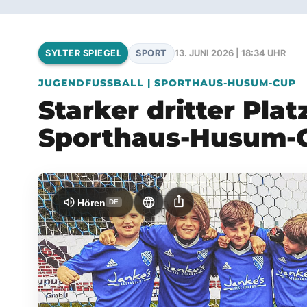
SPORT
13. JUNI 2026 | 18:34 UHR
SYLTER SPIEGEL
JUGENDFUSSBALL | SPORTHAUS-HUSUM-CUP
Starker dritter Pla
Sporthaus-Husum-
ios_share
volume_up
language
Hören
DE