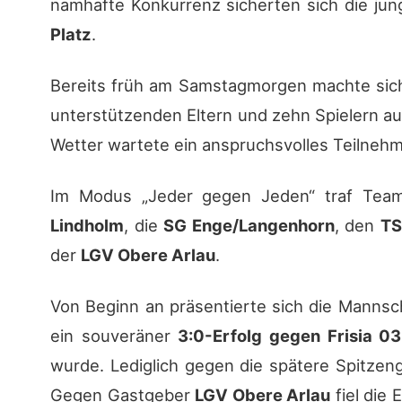
namhafte Konkurrenz sicherten sich die ju
Platz
.
Bereits früh am Samstagmorgen machte sic
unterstützenden Eltern und zehn Spielern a
Wetter wartete ein anspruchsvolles Teilnehm
Im Modus „Jeder gegen Jeden“ traf Tea
Lindholm
, die
SG Enge/Langenhorn
, den
TS
der
LGV Obere Arlau
.
Von Beginn an präsentierte sich die Mannsch
ein souveräner
3:0-Erfolg gegen Frisia 03
wurde. Lediglich gegen die spätere Spitze
Gegen Gastgeber
LGV Obere Arlau
fiel die