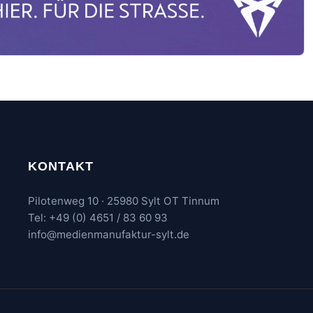
KONTAKT
Pilotenweg 10 · 25980 Sylt OT Tinnum
Tel: +49 (0) 4651 / 83 60 93
info@medienmanufaktur-sylt.de