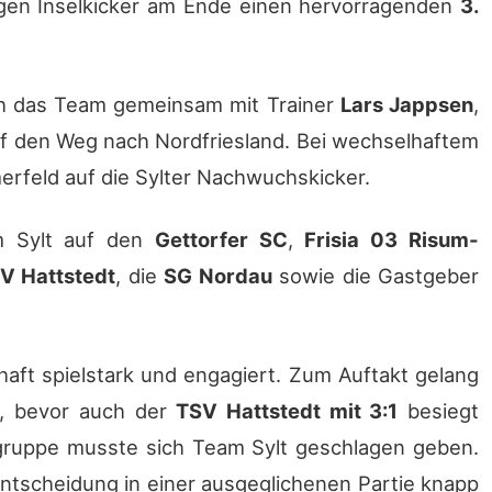
ngen Inselkicker am Ende einen hervorragenden
3.
h das Team gemeinsam mit Trainer
Lars Jappsen
,
uf den Weg nach Nordfriesland. Bei wechselhaftem
erfeld auf die Sylter Nachwuchskicker.
m Sylt auf den
Gettorfer SC
,
Frisia 03 Risum-
V Hattstedt
, die
SG Nordau
sowie die Gastgeber
aft spielstark und engagiert. Zum Auftakt gelang
, bevor auch der
TSV Hattstedt mit 3:1
besiegt
ngruppe musste sich Team Sylt geschlagen geben.
 Entscheidung in einer ausgeglichenen Partie knapp