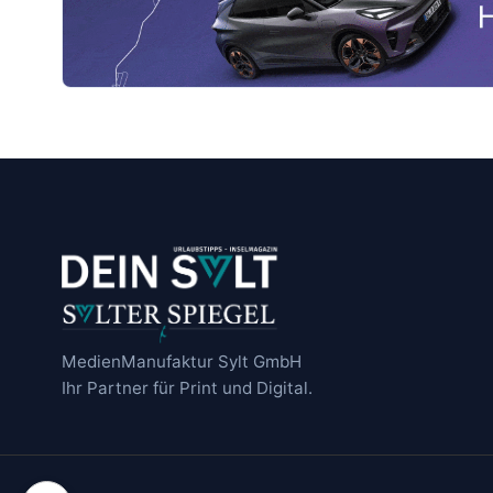
I
G
H
T
M
E
D
I
E
N
MedienManufaktur Sylt GmbH
M
Ihr Partner für Print und Digital.
A
N
U