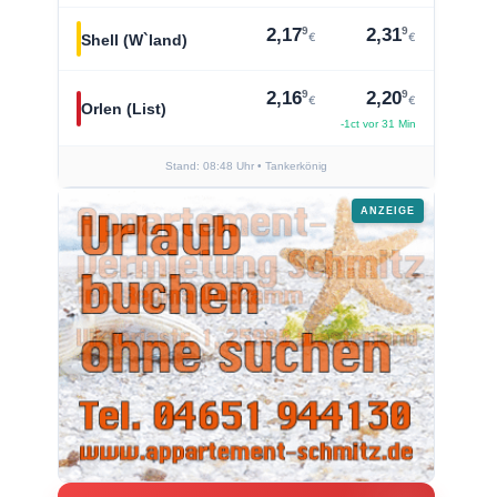
9
9
2,17
2,31
€
€
Shell (W`land)
9
9
2,16
2,20
€
€
Orlen (List)
-1ct vor 31 Min
Stand: 08:48 Uhr
• Tankerkönig