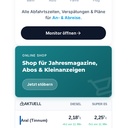
Bahn
Auto
Fähre
Flug
Alle Abfahrtszeiten, Verspätungen & Pläne
für
An- & Abreise
.
arrow_forward
Monitor öffnen
ONLINE SHOP
Shop für Jahresmagazine,
Abos & Kleinanzeigen
shopping_cart
Jetzt stöbern
AKTUELL
DIESEL
SUPER E5
9
9
2,18
2,25
€
€
Aral (Tinnum)
-4ct vor 11 Min
-5ct vor 11 Min