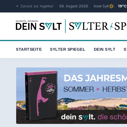
sunny
← Zurück zur Agentur
08. August 2026
Insel Sylt
19°C
STARTSEITE
SYLTER SPIEGEL
DEIN SYLT
S