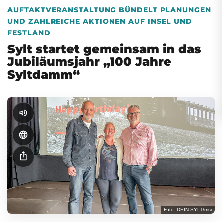
AUFTAKTVERANSTALTUNG BÜNDELT PLANUNGEN
UND ZAHLREICHE AKTIONEN AUF INSEL UND
FESTLAND
Sylt startet gemeinsam in das
Jubiläumsjahr „100 Jahre
Syltdamm“
volume_up
language
ios_share
Foto: DEIN SYLT/msi