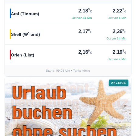
9
9
2,18
2,22
€
€
Aral (Tinnum)
-4ct vor 34 Min
-3ct vor 4 Min
9
9
2,17
2,26
€
€
Shell (W`land)
-5ct vor 14 Min
9
9
2,16
2,19
€
€
Orlen (List)
-1ct vor 9 Min
Stand: 09:08 Uhr
• Tankerkönig