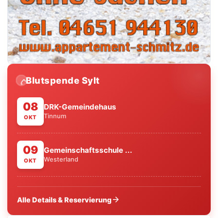
Blutspende Sylt
water_drop
08
DRK-Gemeindehaus
Tinnum
OKT
09
Gemeinschaftsschule ...
Westerland
OKT
arrow_forward
Alle Details & Reservierung