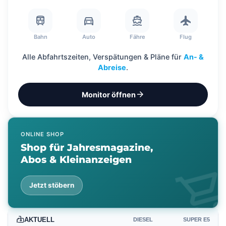
?
train
directions_car
directions_boat
flight
Bahn
Auto
Fähre
Flug
Alle Abfahrtszeiten, Verspätungen & Pläne für
An- &
Abreise
.
arrow_forward
Monitor öffnen
ONLINE SHOP
Shop für Jahresmagazine,
Abos & Kleinanzeigen
shopping_ca
Jetzt stöbern
AKTUELL
DIESEL
SUPER E5