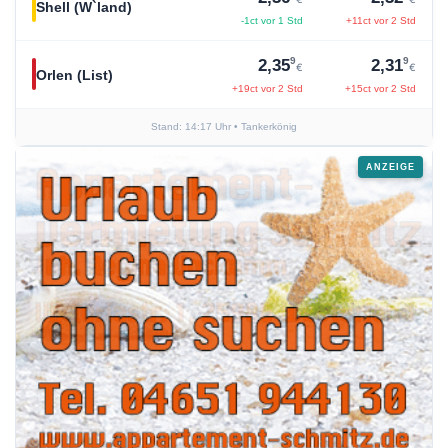
Shell (W`land)
-1ct vor 1 Std
+11ct vor 2 Std
9
9
2,35
2,31
€
€
Orlen (List)
+19ct vor 2 Std
+15ct vor 2 Std
Stand: 14:17 Uhr
• Tankerkönig