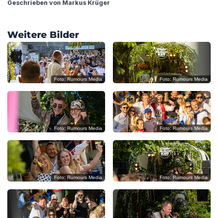
Geschrieben von Markus Krüger
?
?
Weitere Bilder
?
?
?
Foto: Rumours Media
Foto: Rumours Media
?
?
C
Foto: Rumours Media
Foto: Rumours Media
O
P
Y
Foto: Rumours Media
Foto: Rumours Media
R
I