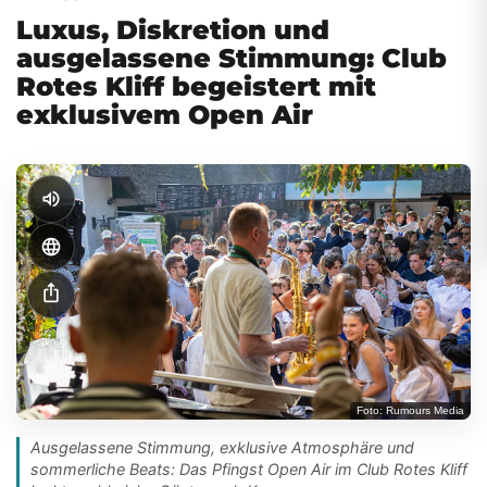
Luxus, Diskretion und
ausgelassene Stimmung: Club
Rotes Kliff begeistert mit
exklusivem Open Air
volume_up
language
ios_share
Foto: Rumours Media
Ausgelassene Stimmung, exklusive Atmosphäre und
sommerliche Beats: Das Pfingst Open Air im Club Rotes Kliff