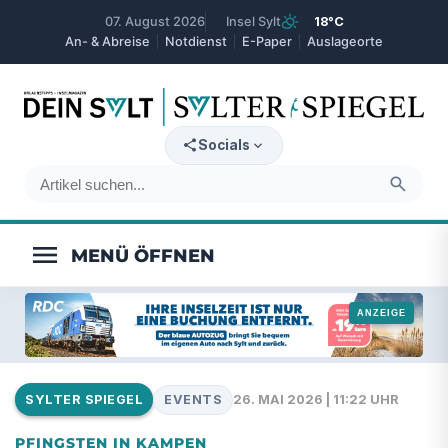
partly_cloudy_day
07. August 2026
Insel Sylt
18°C
An- & Abreise
Notdienst
E-Paper
Auslageorte
expand_more
Socials
search
menu
EVENTS
26. MAI 2026 | 11:22 UHR
SYLTER SPIEGEL
PFINGSTEN IN KAMPEN