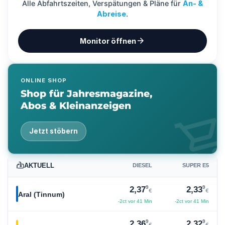
Alle Abfahrtszeiten, Verspätungen & Pläne für
An- &
Abreise
.
arrow_forward
Monitor öffnen
ONLINE SHOP
Shop für Jahresmagazine,
Abos & Kleinanzeigen
shopping_ca
Jetzt stöbern
AKTUELL
DIESEL
SUPER E5
9
9
2,37
2,33
€
€
Aral (Tinnum)
-2ct vor 41 Min
-2ct vor 41 Min
9
9
2,36
2,32
€
€