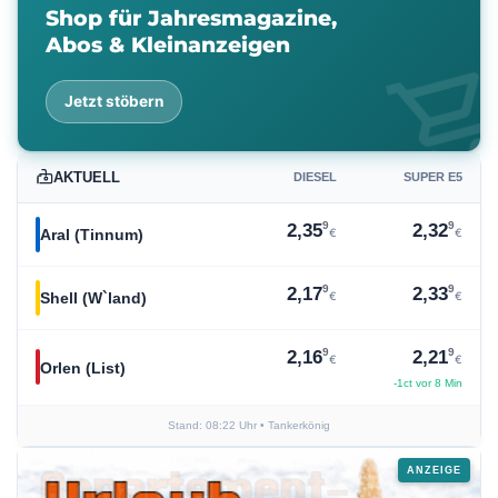
Shop für Jahresmagazine,
Abos & Kleinanzeigen
shopping_ca
Jetzt stöbern
AKTUELL
DIESEL
SUPER E5
9
9
2,35
2,32
€
€
Aral (Tinnum)
9
9
2,17
2,33
€
€
Shell (W`land)
9
9
2,16
2,21
€
€
Orlen (List)
-1ct vor 8 Min
Stand: 08:22 Uhr
• Tankerkönig