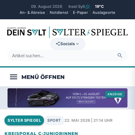
partly_cloudy_day
09. August 2026
Insel Sylt
19°C
An- & Abreise
Notdienst
E-Paper
Auslageorte
expand_more
Socials
search
menu
SPORT
22. MAI 2026 | 21:14 UHR
SYLTER SPIEGEL
KREISPOKAL C-JUNIORINNEN