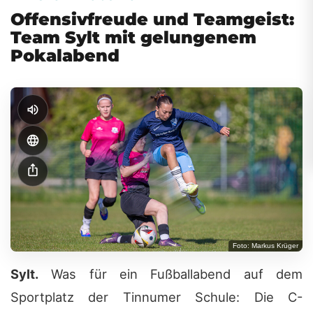
Offensivfreude und Teamgeist:
Team Sylt mit gelungenem
Pokalabend
volume_up
language
ios_share
Foto: Markus Krüger
Sylt.
Was für ein Fußballabend auf dem
Sportplatz der Tinnumer Schule: Die C-