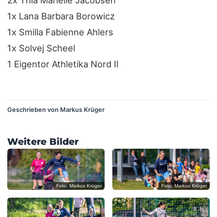
2x Thia Marielle Jacobsen
1x Lana Barbara Borowicz
1x Smilla Fabienne Ahlers
1x Solvej Scheel
1 Eigentor Athletika Nord II
?
Geschrieben von Markus Krüger
?
?
Weitere Bilder
?
?
?
Foto: Markus Krüger
Foto: Markus Krüger
?
?