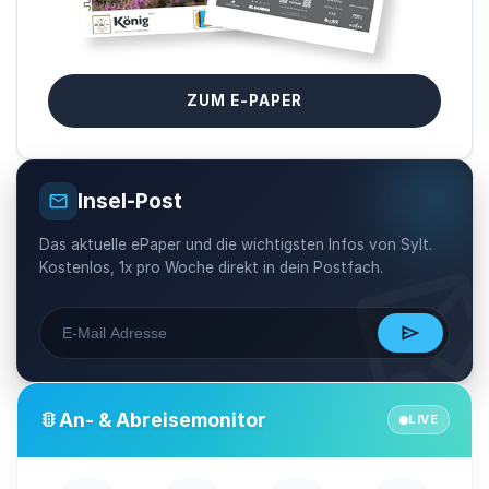
F
A
K
ZUM E-PAPER
T
U
Insel-Post
mail
R
?
mark_email_re
Das aktuelle ePaper und die wichtigsten Infos von Sylt.
Kostenlos, 1x pro Woche direkt in dein Postfach.
?
?
send
?
?
An- & Abreisemonitor
traffic
?
LIVE
?