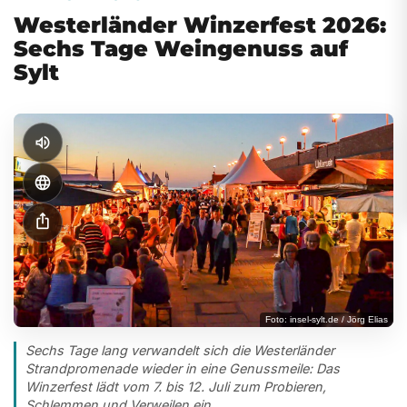
Westerländer Winzerfest 2026:
Sechs Tage Weingenuss auf
Sylt
volume_up
language
ios_share
Foto: insel-sylt.de / Jörg Elias
Sechs Tage lang verwandelt sich die Westerländer
Strandpromenade wieder in eine Genussmeile: Das
Winzerfest lädt vom 7. bis 12. Juli zum Probieren,
Schlemmen und Verweilen ein.