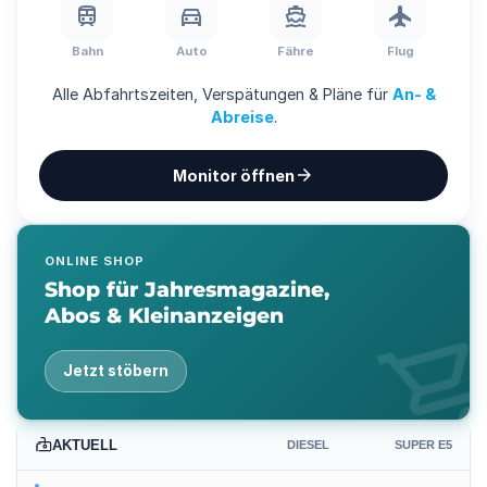
?
train
directions_car
directions_boat
flight
Bahn
Auto
Fähre
Flug
Alle Abfahrtszeiten, Verspätungen & Pläne für
An- &
Abreise
.
arrow_forward
Monitor öffnen
ONLINE SHOP
Shop für Jahresmagazine,
Abos & Kleinanzeigen
shopping_ca
Jetzt stöbern
AKTUELL
DIESEL
SUPER E5