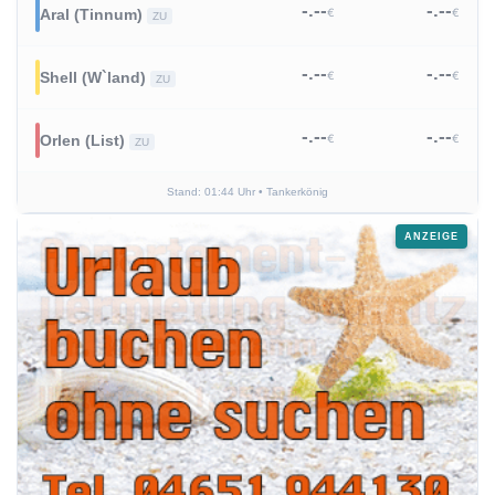
-.--
-.--
€
€
Aral (Tinnum)
ZU
-.--
-.--
€
€
Shell (W`land)
ZU
-.--
-.--
€
€
Orlen (List)
ZU
Stand: 01:44 Uhr
• Tankerkönig