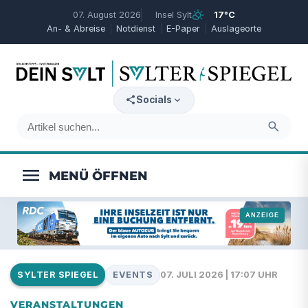
partly_cloudy_day
07. August 2026
Insel Sylt
17°C
An- & Abreise
Notdienst
E-Paper
Auslageorte
expand_more
Socials
search
menu
EVENTS
07. JULI 2026 | 17:07 UHR
SYLTER SPIEGEL
VERANSTALTUNGEN