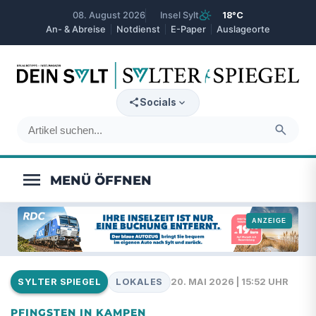
partly_cloudy_day
08. August 2026
Insel Sylt
18°C
An- & Abreise
Notdienst
E-Paper
Auslageorte
expand_more
Socials
search
menu
LOKALES
20. MAI 2026 | 15:52 UHR
SYLTER SPIEGEL
PFINGSTEN IN KAMPEN