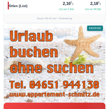
9
9
2,16
2,18
€
€
Orlen (List)
-1ct vor 2 Std
-1ct vor 58 Min
Stand: 09:46 Uhr
• Tankerkönig