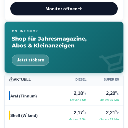
arrow_forward
Monitor öffnen
ONLINE SHOP
Shop für Jahresmagazine,
Abos & Kleinanzeigen
shopping_ca
Jetzt stöbern
AKTUELL
DIESEL
SUPER E5
9
9
2,18
2,20
€
€
Aral (Tinnum)
-4ct vor 1 Std
-3ct vor 37 Min
9
9
2,17
2,21
€
€
Shell (W`land)
-1ct vor 2 Std
-3ct vor 22 Min