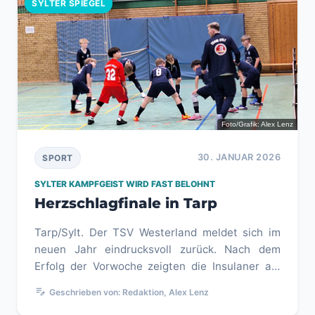
SYLTER SPIEGEL
Foto/Grafik: Alex Lenz
30. JANUAR 2026
SPORT
SYLTER KAMPFGEIST WIRD FAST BELOHNT
Herzschlagfinale in Tarp
Tarp/Sylt. Der TSV Westerland meldet sich im
neuen Jahr eindrucksvoll zurück. Nach dem
Erfolg der Vorwoche zeigten die Insulaner am
Samstagabend beim Tabellenvi...
edit_note
Geschrieben von: Redaktion, Alex Lenz