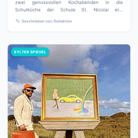
zwei genussvollen Kochabenden in die
Schulküche der Schule St. Nicolai ein.
Interessierte haben die Gelegenhei...
edit_note
Geschrieben von: Redaktion
SYLTER SPIEGEL