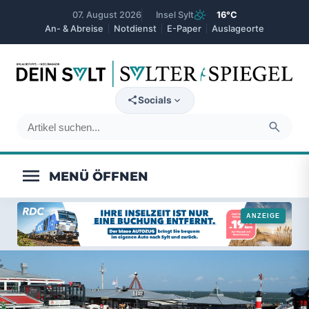
partly_cloudy_day
07. August 2026
Insel Sylt
16°C
An- & Abreise
Notdienst
E-Paper
Auslageorte
expand_more
Socials
search
menu