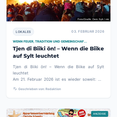
Foto/Grafik: Dein Sylt / mk
03. FEBRUAR 2026
LOKALES
WENN FEUER, TRADITION UND GEMEINSCHAF...
Tjen di Biiki ön! – Wenn die Biike
auf Sylt leuchtet
Tjen di Biiki ön! – Wenn die Biike auf Sylt
leuchtet
Am 21. Februar 2026 ist es wieder soweit: Mit
dem uralten Friesischen Brauch des
edit_note
Geschrieben von: Redaktion
Biikebrennens verabschied...